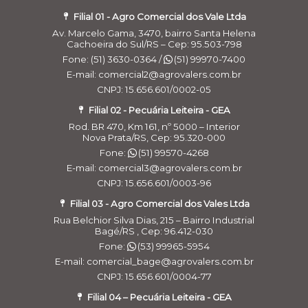
Filial 01 - Agro Comercial dos Vale Ltda
Av. Marcelo Gama, 3470, bairro Santa Helena
Cachoeira do Sul/RS – Cep: 95.503-798
Fone: (51) 3630-0364 /
(51) 99970-7400
E-mail: comercial2@agrovalers.com.br
CNPJ: 15.656.601/0002-05
Filial 02 - Pecuária Leiteira - GEA
Rod. BR 470, Km 161, nº 5000 – Interior
Nova Prata/RS, Cep: 95.320-000
Fone:
(51) 99570-4268
E-mail: comercial3@agrovalers.com.br
CNPJ: 15.656.601/0003-96
Filial 03 - Agro Comercial dos Vales Ltda
Rua Belchior Silva Dias, 215 – Bairro Industrial
Bagé/RS , Cep: 96.412-030
Fone:
(53) 99965-5954
E-mail: comercial_bage@agrovalers.com.br
CNPJ: 15.656.601/0004-77
Filial 04 – Pecuária Leiteira - GEA