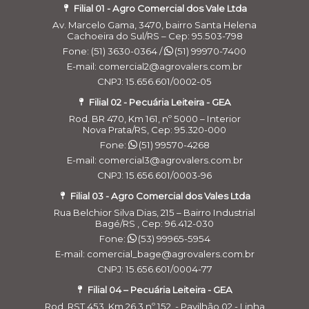
Filial 01 - Agro Comercial dos Vale Ltda
Av. Marcelo Gama, 3470, bairro Santa Helena
Cachoeira do Sul/RS – Cep: 95.503-798
Fone: (51) 3630-0364 /
(51) 99970-7400
E-mail: comercial2@agrovalers.com.br
CNPJ: 15.656.601/0002-05
Filial 02 - Pecuária Leiteira - GEA
Rod. BR 470, Km 161, nº 5000 – Interior
Nova Prata/RS, Cep: 95.320-000
Fone:
(51) 99570-4268
E-mail: comercial3@agrovalers.com.br
CNPJ: 15.656.601/0003-96
Filial 03 - Agro Comercial dos Vales Ltda
Rua Belchior Silva Dias, 215 – Bairro Industrial
Bagé/RS , Cep: 96.412-030
Fone:
(53) 99965-5954
E-mail: comercial_bage@agrovalers.com.br
CNPJ: 15.656.601/0004-77
Filial 04 – Pecuária Leiteira - GEA
Rod. RST 453, Km 26,3 nº 152, - Pavilhão 02 - Linha