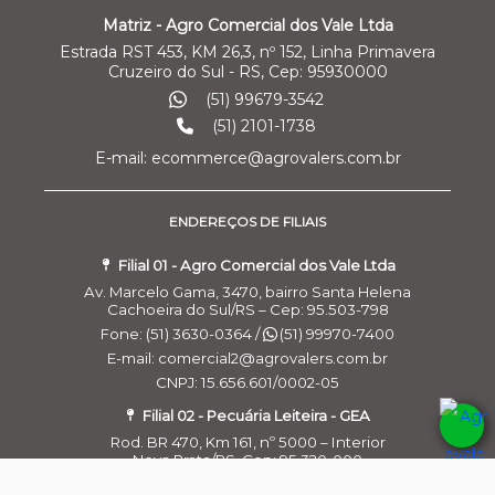
Matriz - Agro Comercial dos Vale Ltda
Estrada RST 453, KM 26,3, nº 152, Linha Primavera
Cruzeiro do Sul - RS, Cep: 95930000
(51) 99679-3542
(51) 2101-1738
E-mail: ecommerce@agrovalers.com.br
ENDEREÇOS DE FILIAIS
Filial 01 - Agro Comercial dos Vale Ltda
Av. Marcelo Gama, 3470, bairro Santa Helena
Cachoeira do Sul/RS – Cep: 95.503-798
Fone: (51) 3630-0364 /
(51) 99970-7400
E-mail: comercial2@agrovalers.com.br
CNPJ: 15.656.601/0002-05
Filial 02 - Pecuária Leiteira - GEA
Rod. BR 470, Km 161, nº 5000 – Interior
Nova Prata/RS, Cep: 95.320-000
Fone:
(51) 99570-4268