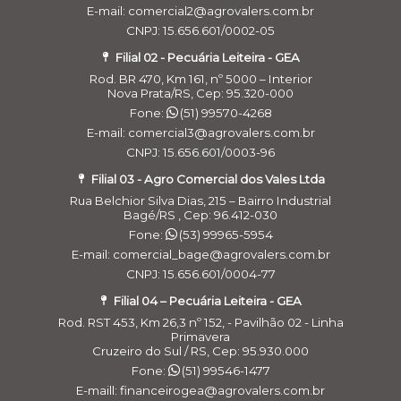
E-mail: comercial2@agrovalers.com.br
CNPJ: 15.656.601/0002-05
Filial 02 - Pecuária Leiteira - GEA
Rod. BR 470, Km 161, nº 5000 – Interior
Nova Prata/RS, Cep: 95.320-000
Fone:
(51) 99570-4268
E-mail: comercial3@agrovalers.com.br
CNPJ: 15.656.601/0003-96
Filial 03 - Agro Comercial dos Vales Ltda
Rua Belchior Silva Dias, 215 – Bairro Industrial
Bagé/RS , Cep: 96.412-030
Fone:
(53) 99965-5954
E-mail: comercial_bage@agrovalers.com.br
CNPJ: 15.656.601/0004-77
Filial 04 – Pecuária Leiteira - GEA
Rod. RST 453, Km 26,3 nº 152, - Pavilhão 02 - Linha
Primavera
Cruzeiro do Sul / RS, Cep: 95.930.000
Fone:
(51) 99546-1477
E-maill: financeirogea@agrovalers.com.br
Cookies:
a gente usa cookies para personalizar anúncios e melhorar a