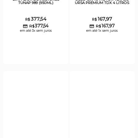
TUNAP 989 (950ML)
URSA PREMIUM TDX 4 LITROS
377,54
167,97
R$
R$
377,54
167,97
R$
R$
em até 3x sem juros
em até 1x sem juros