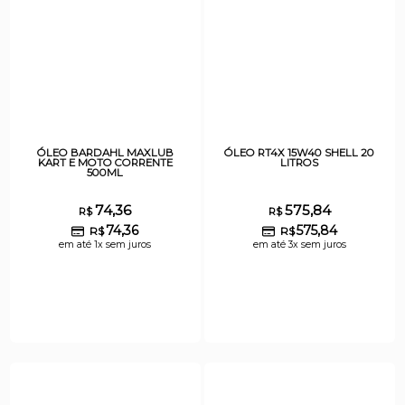
ÓLEO BARDAHL MAXLUB
ÓLEO RT4X 15W40 SHELL 20
KART E MOTO CORRENTE
LITROS
500ML
74,36
575,84
R$
R$
74,36
575,84
R$
R$
em até 1x sem juros
em até 3x sem juros