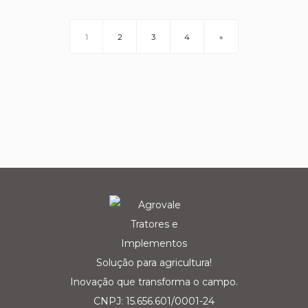
1
2
3
4
»
Solução para agricultura!
Inovação que transforma o campo.
CNPJ: 15.656.601/0001-24