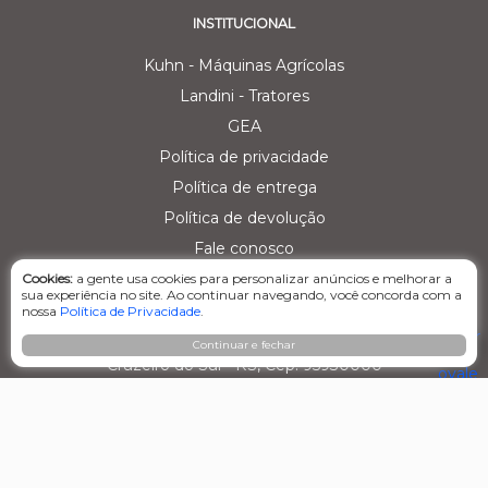
INSTITUCIONAL
Kuhn - Máquinas Agrícolas
Landini - Tratores
GEA
Política de privacidade
Política de entrega
Política de devolução
Fale conosco
Cookies:
a gente usa cookies para personalizar anúncios e melhorar a
CENTRAL DE ATENDIMENTO
sua experiência no site. Ao continuar navegando, você concorda com a
nossa
Política de Privacidade
.
Matriz - Agro Comercial dos Vale Ltda
Estrada RST 453, KM 26,3, nº 152, Linha Primavera
Continuar e fechar
Cruzeiro do Sul - RS, Cep: 95930000
(51) 99679-3542
(51) 2101-1738
E-mail: ecommerce@agrovalers.com.br