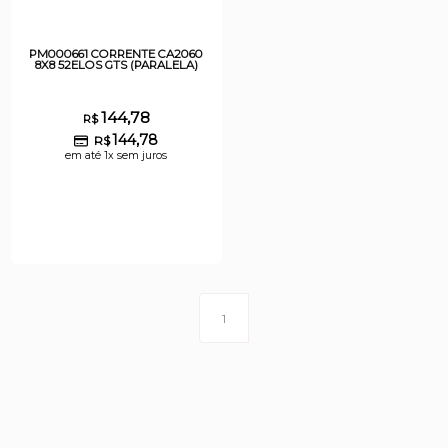
PM000661 CORRENTE CA2060
8X8 52ELOS GTS (PARALELA)
144,78
R$
144,78
R$
em até 1x sem juros
1