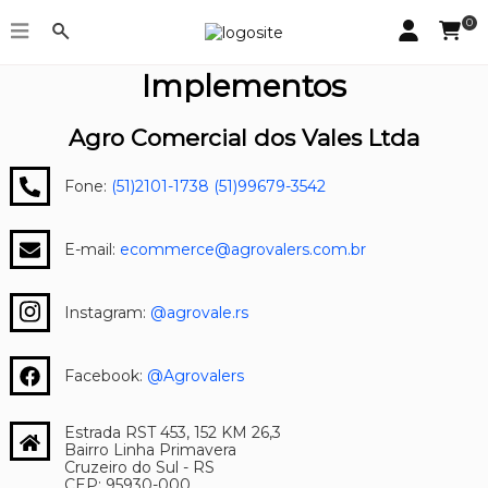
0
Fale com a Agrovale Tratores e
Implementos
Agro Comercial dos Vales Ltda
Fone:
(51)2101-1738
(51)99679-3542
E-mail:
ecommerce@agrovalers.com.br
Instagram:
@agrovale.rs
Facebook:
@Agrovalers
Estrada RST 453, 152 KM 26,3
Bairro Linha Primavera
Cruzeiro do Sul - RS
CEP: 95930-000