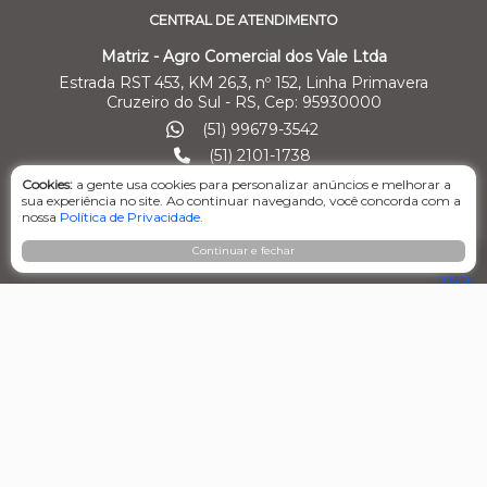
CENTRAL DE ATENDIMENTO
Matriz - Agro Comercial dos Vale Ltda
Estrada RST 453, KM 26,3, nº 152, Linha Primavera
Cruzeiro do Sul - RS, Cep: 95930000
(51) 99679-3542
(51) 2101-1738
Cookies:
a gente usa cookies para personalizar anúncios e melhorar a
E-mail: ecommerce@agrovalers.com.br
sua experiência no site. Ao continuar navegando, você concorda com a
nossa
Política de Privacidade
.
ENDEREÇOS DE FILIAIS
Continuar e fechar
Filial 01 - Agro Comercial dos Vale Ltda
Av. Marcelo Gama, 3470, bairro Santa Helena
Cachoeira do Sul/RS – Cep: 95.503-798
Fone: (51) 3630-0364 /
(51) 99970-7400
E-mail: comercial2@agrovalers.com.br
CNPJ: 15.656.601/0002-05
Filial 02 - Pecuária Leiteira - GEA
Rod. BR 470, Km 161, nº 5000 – Interior
Nova Prata/RS, Cep: 95.320-000