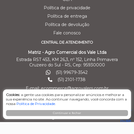
Política de privacidade
Política de entrega
Política de devolução
Fale conosco
CENTRAL DE ATENDIMENTO
Matriz - Agro Comercial dos Vale Ltda
Estrada RST 453, KM 26,3, nº 152, Linha Primavera
Cruzeiro do Sul - RS, Cep: 95930000
(51) 99679-3542
(51) 2101-1738
E-mail: ecommerce@agrovalers.com.br
Cookies:
a gente usa cookies para personalizar anúncios e melhorar a
sua experiência no site. Ao continuar navegando, você concorda com a
nossa
Política de Privacidade
.
ENDEREÇOS DE FILIAIS
Continuar e fechar
Filial 01 - Agro Comercial dos Vale Ltda
Av. Marcelo Gama, 3470, bairro Santa Helena
Cachoeira do Sul/RS – Cep: 95.503-798