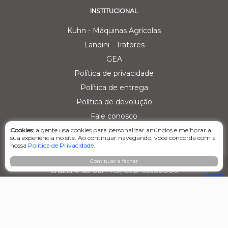
INSTITUCIONAL
Kuhn - Máquinas Agrícolas
Landini - Tratores
GEA
Política de privacidade
Política de entrega
Política de devolução
Fale conosco
Cookies:
a gente usa cookies para personalizar anúncios e melhorar a
CENTRAL DE ATENDIMENTO
sua experiência no site. Ao continuar navegando, você concorda com a
nossa
Política de Privacidade
.
Matriz - Agro Comercial dos Vale Ltda
Estrada RST 453, KM 26,3, nº 152, Linha Primavera
Continuar e fechar
Cruzeiro do Sul - RS, Cep: 95930000
(51) 99679-3542
(51) 2101-1738
E-mail: ecommerce@agrovalers.com.br