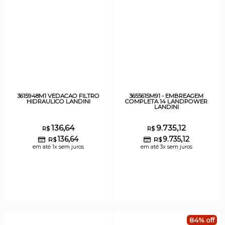
3615948M1 VEDACAO FILTRO
3655615M91 - EMBREAGEM
HIDRAULICO LANDINI
COMPLETA 14 LANDPOWER
LANDINI
136,64
9.735,12
R$
R$
136,64
9.735,12
R$
R$
em até 1x sem juros
em até 3x sem juros
84% off