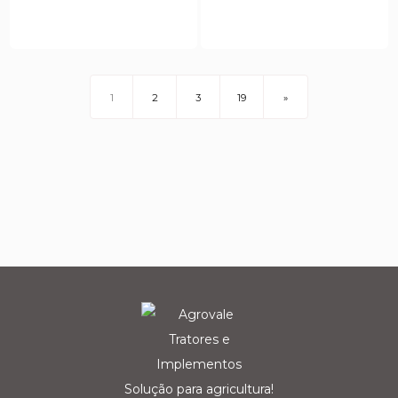
1
2
3
19
»
Solução para agricultura!