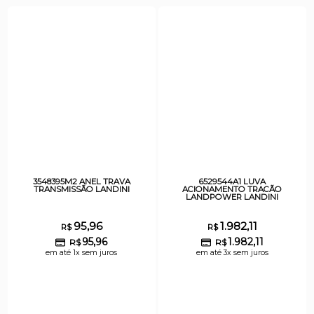
3548395M2 ANEL TRAVA
6529544A1 LUVA
TRANSMISSÃO LANDINI
ACIONAMENTO TRACÃO
LANDPOWER LANDINI
95,96
1.982,11
R$
R$
95,96
1.982,11
R$
R$
em até 1x sem juros
em até 3x sem juros