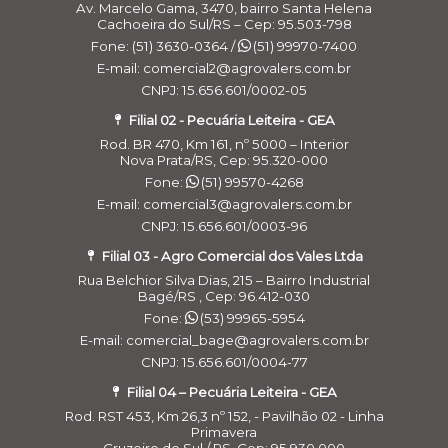
Av. Marcelo Gama, 3470, bairro Santa Helena
Cachoeira do Sul/RS – Cep: 95.503-798
Fone: (51) 3630-0364 /
(51) 99970-7400
E-mail: comercial2@agrovalers.com.br
CNPJ: 15.656.601/0002-05
Filial 02 - Pecuária Leiteira - GEA
Rod. BR 470, Km 161, nº 5000 – Interior
Nova Prata/RS, Cep: 95.320-000
Fone:
(51) 99570-4268
E-mail: comercial3@agrovalers.com.br
CNPJ: 15.656.601/0003-96
Filial 03 - Agro Comercial dos Vales Ltda
Rua Belchior Silva Dias, 215 – Bairro Industrial
Bagé/RS , Cep: 96.412-030
Fone:
(53) 99965-5954
E-mail: comercial_bage@agrovalers.com.br
CNPJ: 15.656.601/0004-77
Filial 04 – Pecuária Leiteira - GEA
Rod. RST 453, Km 26,3 nº 152, - Pavilhão 02 - Linha
Primavera
Cruzeiro do Sul / RS, Cep: 95.930.000