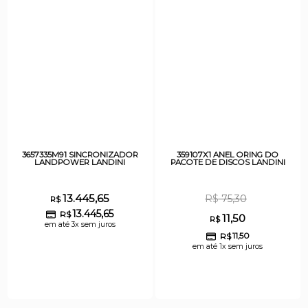
3657335M91 SINCRONIZADOR
359107X1 ANEL ORING DO
LANDPOWER LANDINI
PACOTE DE DISCOS LANDINI
13.445,65
R$
75,30
R$
13.445,65
R$
11,50
R$
em até 3x sem juros
R$
11,50
em até 1x sem juros