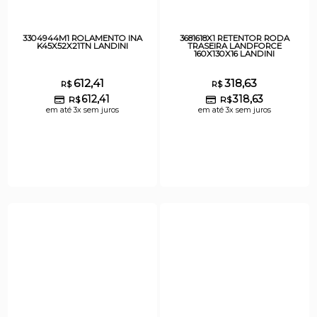
3304944M1 ROLAMENTO INA
3681618X1 RETENTOR RODA
K45X52X21TN LANDINI
TRASEIRA LANDFORCE
160X130X16 LANDINI
612,41
318,63
R$
R$
612,41
318,63
R$
R$
em até 3x sem juros
em até 3x sem juros