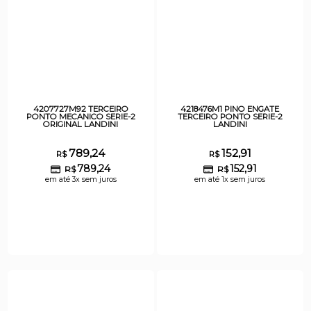
4207727M92 TERCEIRO
4218476M1 PINO ENGATE
PONTO MECANICO SERIE-2
TERCEIRO PONTO SERIE-2
ORIGINAL LANDINI
LANDINI
789,24
152,91
R$
R$
789,24
152,91
R$
R$
em até 3x sem juros
em até 1x sem juros