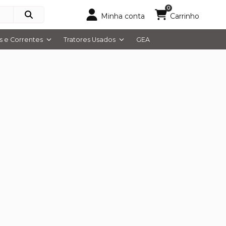
0
Minha conta
Carrinho
 e Correntes
Tratores Usados
GEA