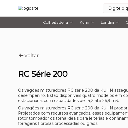
Colheitadeira
Kuhn
Landini
O
Voltar
RC Série 200
Os vagões misturadores RC série 200 da KUHN assegura
desempenho. Estão disponíveis quatro modelos em co
estacionária, com capacidades de 14,2 até 26,9 m3. ​
Os vagões misturadores RC série 200 da KUHN propor
Projetados com recursos avançados, esses equipament
rotor tombador os torna ideais para leiterias e confi
forragens fibrosas processadas ou grãos.