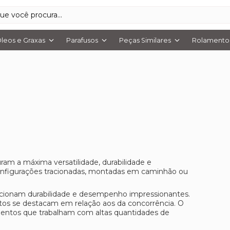
leos e Graxas
Parafusos
Peças Similares
Rolamentos
m a máxima versatilidade, durabilidade e
nfigurações tracionadas, montadas em caminhão ou
cionam durabilidade e desempenho impressionantes.
os se destacam em relação aos da concorrência. O
namentos que trabalham com altas quantidades de