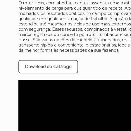
O rotor Helix, com abertura central, assegura uma mi
nivelamento de carga para qualquer tipo de receita. A
molhados, os resultados práticos no campo comprova
qualidade em qualquer situação de trabalho. A opção de
estendida até mesmo nos ciclos de uso mais extremos 
com segurança. Esses recursos, combinados à versatili
marca registrada do conceito por rotor tombador e sem
classe! São várias opções de modelos: tracionados, ma
transporte rápido e conveniente; e estacionários, ideai
da melhor forma às necessidades da sua fazenda.
Download do Catálogo