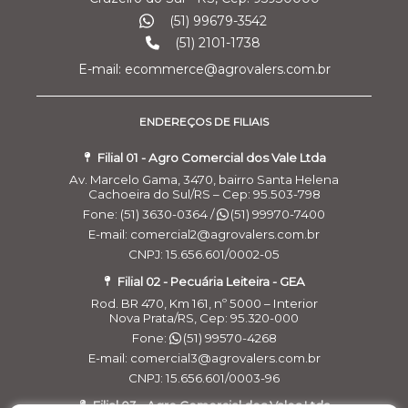
(51) 99679-3542
(51) 2101-1738
E-mail: ecommerce@agrovalers.com.br
ENDEREÇOS DE FILIAIS
Filial 01 - Agro Comercial dos Vale Ltda
Av. Marcelo Gama, 3470, bairro Santa Helena
Cachoeira do Sul/RS – Cep: 95.503-798
Fone: (51) 3630-0364 /
(51) 99970-7400
E-mail: comercial2@agrovalers.com.br
CNPJ: 15.656.601/0002-05
Filial 02 - Pecuária Leiteira - GEA
Rod. BR 470, Km 161, nº 5000 – Interior
Nova Prata/RS, Cep: 95.320-000
Fone:
(51) 99570-4268
E-mail: comercial3@agrovalers.com.br
CNPJ: 15.656.601/0003-96
Filial 03 - Agro Comercial dos Vales Ltda