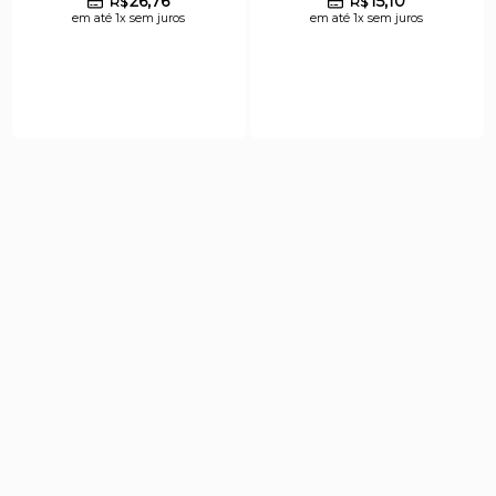
26,76
15,10
R$
R$
em até 1x sem juros
em até 1x sem juros