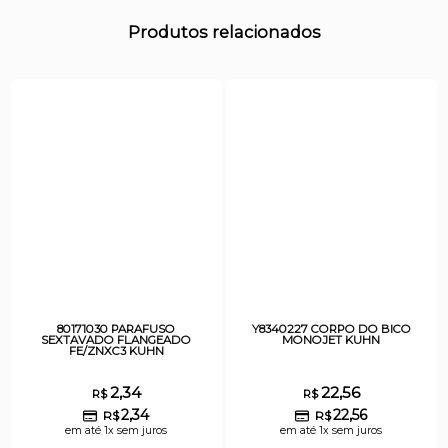
Produtos relacionados
80171030 PARAFUSO
Y8340227 CORPO DO BICO
SEXTAVADO FLANGEADO
MONOJET KUHN
FE/ZNXC3 KUHN
2,34
22,56
R$
R$
2,34
22,56
R$
R$
em até 1x sem juros
em até 1x sem juros