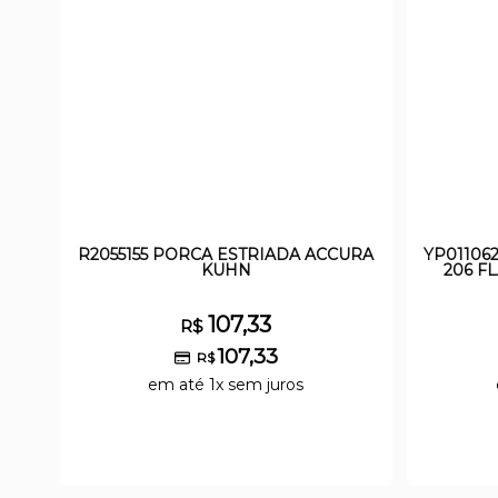
R2055155 PORCA ESTRIADA ACCURA
YP01106
KUHN
206 F
107,33
R$
107,33
R$
em até 1x sem juros