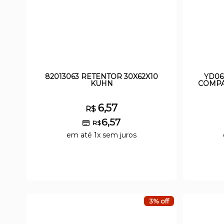
82013063 RETENTOR 30X62X10
YD06
KUHN
COMPA
6,57
R$
6,57
R$
em até 1x sem juros
3% off