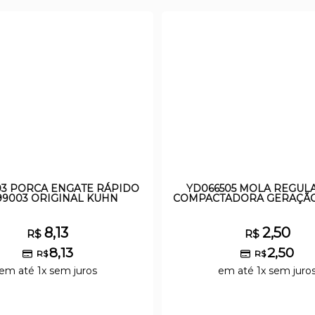
03 PORCA ENGATE RÁPIDO
YD066505 MOLA REGUL
99003 ORIGINAL KUHN
COMPACTADORA GERAÇÃO
8,13
2,50
R$
R$
8,13
2,50
R$
R$
em até 1x sem juros
em até 1x sem juro