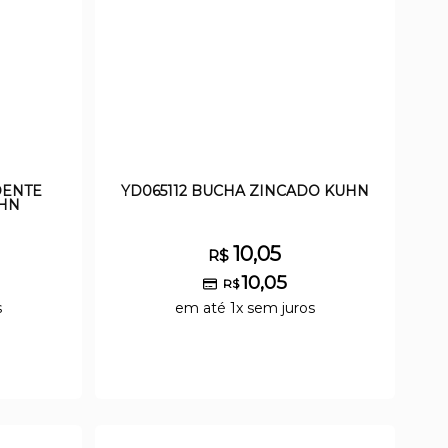
DENTE
YD065112 BUCHA ZINCADO KUHN
UHN
10,05
R$
10,05
R$
s
em até 1x sem juros