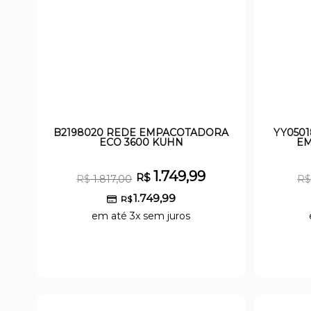
B2198020 REDE EMPACOTADORA
YY0501
ECO 3600 KUHN
EM
1.749,99
R$
R$
1.817,00
R$
1.749,99
R$
em até 3x sem juros