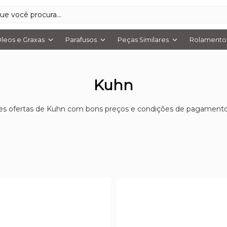
leos e Graxas
Parafusos
Peças Similares
Rolamentos
Kuhn
es ofertas de Kuhn com bons preços e condições de pagamento p