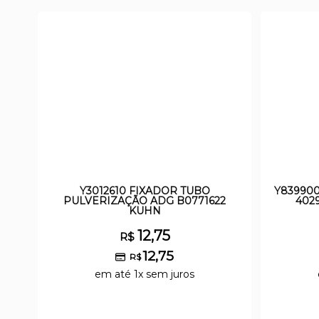
Y3012610 FIXADOR TUBO
Y83990
PULVERIZAÇÃO ADG B0771622
402
KUHN
12,75
R$
12,75
R$
em até 1x sem juros