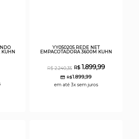
UNDO
YY050205 REDE NET
A KUHN
EMPACOTADORA 3600M KUHN
1.899,99
R$
R$
2.240,35
1.899,99
R$
s
em até 3x sem juros