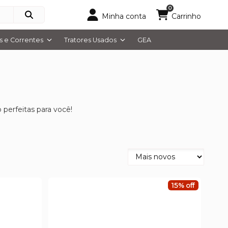
0
Minha conta
Carrinho
 e Correntes
Tratores Usados
GEA
erfeitas para você!
15% off