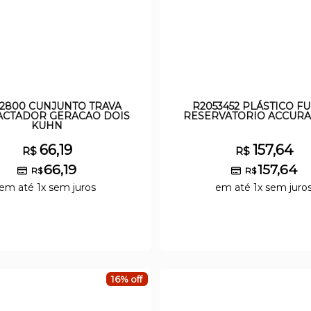
2800 CUNJUNTO TRAVA
R2053452 PLÁSTICO F
CTADOR GERACAO DOIS
RESERVATORIO ACCUR
KUHN
66,19
157,64
R$
R$
66,19
157,64
R$
R$
em até 1x sem juros
em até 1x sem juro
16% off