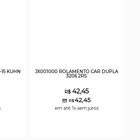
-15 KUHN
JX001000 ROLAMENTO CAR DUPLA
3206 2RS
42,45
R$
42,45
R$
s
em até 1x sem juros