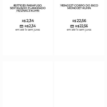
80171030 PARAFUSO
Y8340227 CORPO DO BICO
SEXTAVADO FLANGEADO
MONOJET KUHN
FE/ZNXC3 KUHN
2,34
22,56
R$
R$
2,34
22,56
R$
R$
em até 1x sem juros
em até 1x sem juros