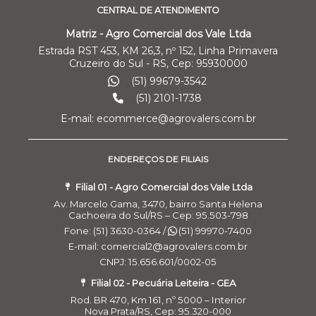
CENTRAL DE ATENDIMENTO
Matriz - Agro Comercial dos Vale Ltda
Estrada RST 453, KM 26,3, nº 152, Linha Primavera
Cruzeiro do Sul - RS, Cep: 95930000
(51) 99679-3542
(51) 2101-1738
E-mail: ecommerce@agrovalers.com.br
ENDEREÇOS DE FILIAIS
Filial 01 - Agro Comercial dos Vale Ltda
Av. Marcelo Gama, 3470, bairro Santa Helena
Cachoeira do Sul/RS – Cep: 95.503-798
Fone: (51) 3630-0364 /
(51) 99970-7400
E-mail: comercial2@agrovalers.com.br
CNPJ: 15.656.601/0002-05
Filial 02 - Pecuária Leiteira - GEA
Rod. BR 470, Km 161, nº 5000 – Interior
Nova Prata/RS, Cep: 95.320-000