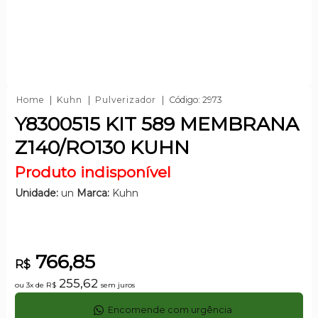
Home
Kuhn
Pulverizador
Código: 2973
Y8300515 KIT 589 MEMBRANA
Z140/RO130 KUHN
Produto indisponível
Unidade:
un
Marca:
Kuhn
766,85
R$
255,62
ou 3x de
R$
sem juros
Encomende com urgência