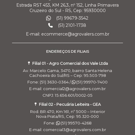
Estrada RST 453, KM 26,3, nº 152, Linha Primavera
Cruzeiro do Sul - RS, Cep: 95930000
(51) 99679-3542
(51) 2101-1738
E-mail: ecommerce@agrovalers.com.br
ENDEREÇOS DE FILIAIS
Filial 01 - Agro Comercial dos Vale Ltda
Av. Marcelo Gama, 3470, bairro Santa Helena
Cachoeira do Sul/RS – Cep: 95.503-798
Fone: (51) 3630-0364 /
(51) 99970-7400
E-mail: comercial2@agrovalers.com.br
CNPJ: 15.656.601/0002-05
Filial 02 - Pecuária Leiteira - GEA
Rod. BR 470, Km 161, nº 5000 – Interior
Nova Prata/RS, Cep: 95.320-000
Fone:
(51) 99570-4268
E-mail: comercial3@agrovalers.com.br