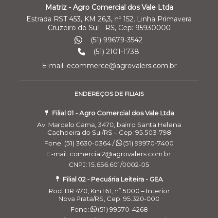
Matriz - Agro Comercial dos Vale Ltda
Estrada RST 453, KM 26,3, nº 152, Linha Primavera
Cruzeiro do Sul - RS, Cep: 95930000
(51) 99679-3542
(51) 2101-1738
E-mail: ecommerce@agrovalers.com.br
ENDEREÇOS DE FILIAIS
Filial 01 - Agro Comercial dos Vale Ltda
Av. Marcelo Gama, 3470, bairro Santa Helena
Cachoeira do Sul/RS – Cep: 95.503-798
Fone: (51) 3630-0364 /
(51) 99970-7400
E-mail: comercial2@agrovalers.com.br
CNPJ: 15.656.601/0002-05
Filial 02 - Pecuária Leiteira - GEA
Rod. BR 470, Km 161, nº 5000 – Interior
Nova Prata/RS, Cep: 95.320-000
Fone:
(51) 99570-4268