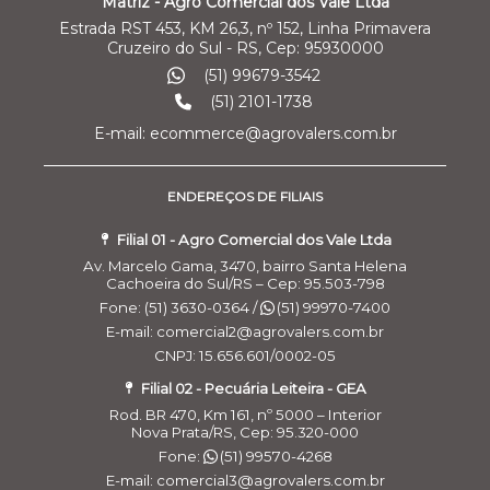
Matriz - Agro Comercial dos Vale Ltda
Estrada RST 453, KM 26,3, nº 152, Linha Primavera
Cruzeiro do Sul - RS, Cep: 95930000
(51) 99679-3542
(51) 2101-1738
E-mail: ecommerce@agrovalers.com.br
ENDEREÇOS DE FILIAIS
Filial 01 - Agro Comercial dos Vale Ltda
Av. Marcelo Gama, 3470, bairro Santa Helena
Cachoeira do Sul/RS – Cep: 95.503-798
Fone: (51) 3630-0364 /
(51) 99970-7400
E-mail: comercial2@agrovalers.com.br
CNPJ: 15.656.601/0002-05
Filial 02 - Pecuária Leiteira - GEA
Rod. BR 470, Km 161, nº 5000 – Interior
Nova Prata/RS, Cep: 95.320-000
Fone:
(51) 99570-4268
E-mail: comercial3@agrovalers.com.br