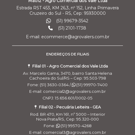
Matriz - Agro Comercial dos Vale Ltda
Estrada RST 453, KM 26,3, nº 152, Linha Primavera
Cruzeiro do Sul - RS, Cep: 95930000
(51) 99679-3542
(51) 2101-1738
E-mail: ecommerce@agrovalers.com.br
ENDEREÇOS DE FILIAIS
Filial 01 - Agro Comercial dos Vale Ltda
Av. Marcelo Gama, 3470, bairro Santa Helena
Cachoeira do Sul/RS – Cep: 95.503-798
Fone: (51) 3630-0364 /
(51) 99970-7400
E-mail: comercial2@agrovalers.com.br
CNPJ: 15.656.601/0002-05
Filial 02 - Pecuária Leiteira - GEA
Rod. BR 470, Km 161, nº 5000 – Interior
Nova Prata/RS, Cep: 95.320-000
Fone:
(51) 99570-4268
E-mail: comercial3@agrovalers.com.br