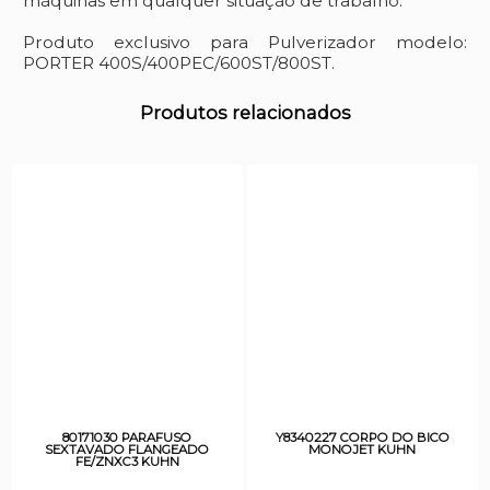
máquinas em qualquer situação de trabalho.
Produto exclusivo para Pulverizador modelo:
PORTER 400S/400PEC/600ST/800ST.
Produtos relacionados
80171030 PARAFUSO
Y8340227 CORPO DO BICO
SEXTAVADO FLANGEADO
MONOJET KUHN
FE/ZNXC3 KUHN