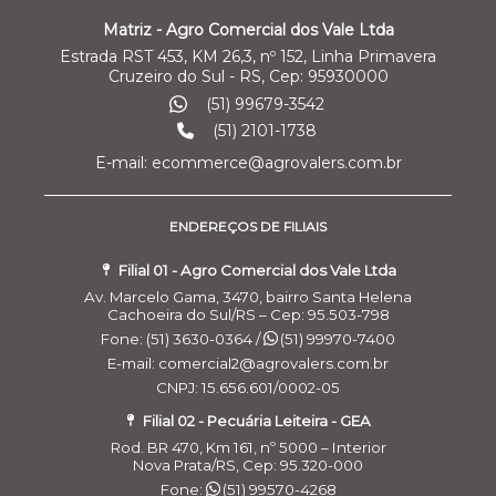
Matriz - Agro Comercial dos Vale Ltda
Estrada RST 453, KM 26,3, nº 152, Linha Primavera
Cruzeiro do Sul - RS, Cep: 95930000
(51) 99679-3542
(51) 2101-1738
E-mail: ecommerce@agrovalers.com.br
ENDEREÇOS DE FILIAIS
Filial 01 - Agro Comercial dos Vale Ltda
Av. Marcelo Gama, 3470, bairro Santa Helena
Cachoeira do Sul/RS – Cep: 95.503-798
Fone: (51) 3630-0364 /
(51) 99970-7400
E-mail: comercial2@agrovalers.com.br
CNPJ: 15.656.601/0002-05
Filial 02 - Pecuária Leiteira - GEA
Rod. BR 470, Km 161, nº 5000 – Interior
Nova Prata/RS, Cep: 95.320-000
Fone:
(51) 99570-4268