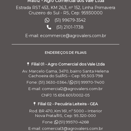
Matriz - Agro Comercial dos Vale Ltda
Estrada RST 453, KM 26,3, nº 152, Linha Primavera
Cruzeiro do Sul - RS, Cep: 95930000
(51) 99679-3542
(51) 2101-1738
E-mail: ecommerce@agrovalers.com.br
ENDEREÇOS DE FILIAIS
Filial 01 - Agro Comercial dos Vale Ltda
Av. Marcelo Gama, 3470, bairro Santa Helena
Cachoeira do Sul/RS – Cep: 95.503-798
Fone: (51) 3630-0364 /
(51) 99970-7400
E-mail: comercial2@agrovalers.com.br
CNPJ: 15.656.601/0002-05
Filial 02 - Pecuária Leiteira - GEA
Rod. BR 470, Km 161, nº 5000 – Interior
Nova Prata/RS, Cep: 95.320-000
Fone:
(51) 99570-4268
E-mail: comercial3@agrovalers.com.br