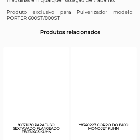
máquinas em qualquer situação de trabalho.
Produto exclusivo para Pulverizador modelo:
PORTER 600ST/800ST
Produtos relacionados
80171030 PARAFUSO
Y8340227 CORPO DO BICO
SEXTAVADO FLANGEADO
MONOJET KUHN
FE/ZNXC3 KUHN