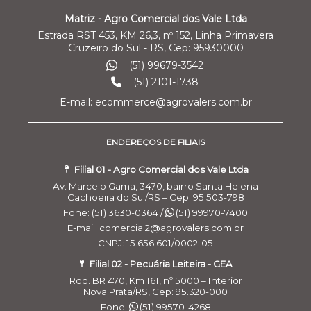
Matriz - Agro Comercial dos Vale Ltda
Estrada RST 453, KM 26,3, nº 152, Linha Primavera
Cruzeiro do Sul - RS, Cep: 95930000
(51) 99679-3542
(51) 2101-1738
E-mail: ecommerce@agrovalers.com.br
ENDEREÇOS DE FILIAIS
Filial 01 - Agro Comercial dos Vale Ltda
Av. Marcelo Gama, 3470, bairro Santa Helena
Cachoeira do Sul/RS – Cep: 95.503-798
Fone: (51) 3630-0364 /
(51) 99970-7400
E-mail: comercial2@agrovalers.com.br
CNPJ: 15.656.601/0002-05
Filial 02 - Pecuária Leiteira - GEA
Rod. BR 470, Km 161, nº 5000 – Interior
Nova Prata/RS, Cep: 95.320-000
Fone:
(51) 99570-4268