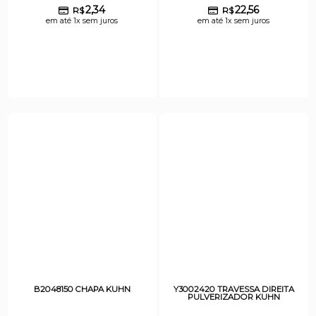
2,34
22,56
R$
R$
em até 1x sem juros
em até 1x sem juros
B2048150 CHAPA KUHN
Y3002420 TRAVESSA DIREITA
PULVERIZADOR KUHN