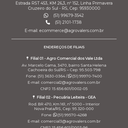
Estrada RST 453, KM 26,3, nº 152, Linha Primavera
Cruzeiro do Sul - RS, Cep: 95930000
(51) 99679-3542
(51) 2101-1738
E-mail: ecommerce@agrovalers.com.br
ENDEREÇOS DE FILIAIS
Filial 01 - Agro Comercial dos Vale Ltda
Av. Marcelo Gama, 3470, bairro Santa Helena
Cachoeira do Sul/RS – Cep: 95.503-798
Fone: (51) 3630-0364 /
(51) 99970-7400
E-mail: comercial2@agrovalers.com.br
CNPJ: 15.656.601/0002-05
Filial 02 - Pecuária Leiteira - GEA
Rod. BR 470, Km 161, nº 5000 – Interior
Nova Prata/RS, Cep: 95.320-000
Fone:
(51) 99570-4268
E-mail: comercial3@agrovalers.com.br
CNPJ: 15.656.601/0003-96