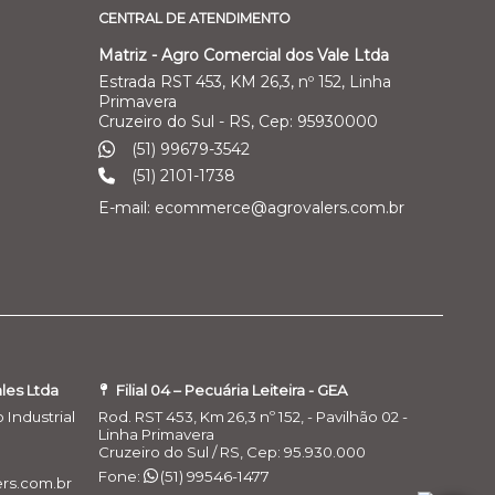
CENTRAL DE ATENDIMENTO
Matriz - Agro Comercial dos Vale Ltda
Estrada RST 453, KM 26,3, nº 152, Linha
Primavera
Cruzeiro do Sul - RS, Cep: 95930000
(51) 99679-3542
(51) 2101-1738
E-mail: ecommerce@agrovalers.com.br
ales Ltda
Filial 04 – Pecuária Leiteira - GEA
o Industrial
Rod. RST 453, Km 26,3 nº 152, - Pavilhão 02 -
Linha Primavera
Cruzeiro do Sul / RS, Cep: 95.930.000
Fone:
(51) 99546-1477
rs.com.br