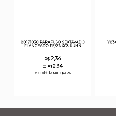
80171030 PARAFUSO SEXTAVADO
Y83
FLANGEADO FE/ZNXC3 KUHN
2,34
R$
2,34
R$
em até 1x sem juros