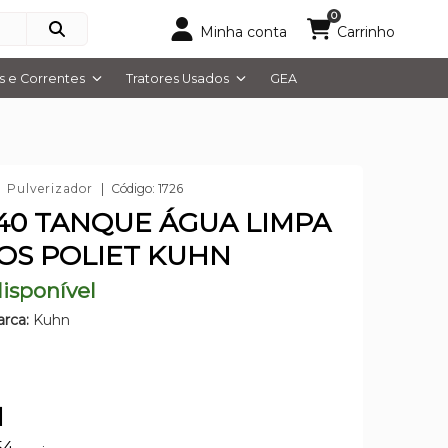
0
Minha conta
Carrinho
 e Correntes
Tratores Usados
GEA
Pulverizador
Código: 1726
40 TANQUE ÁGUA LIMPA
ROS POLIET KUHN
isponível
rca:
Kuhn
1
54