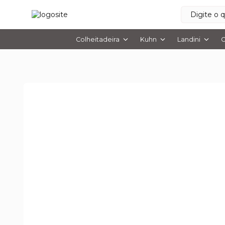
Colheitadeira
Kuhn
Landini
O