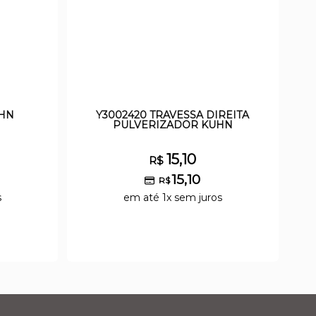
UHN
Y3002420 TRAVESSA DIREITA
PULVERIZADOR KUHN
15,10
R$
15,10
R$
s
em até 1x sem juros