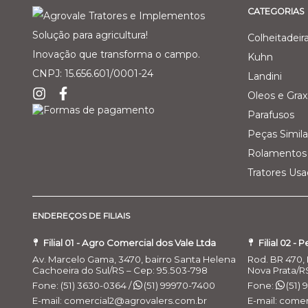
CATEGORIAS
Solução para agricultura!
Colheitadeir
Inovação que transforma o campo.
Kuhn
CNPJ: 15.656.601/0001-24
Landini
Oleos e Grax
Parafusos
Peças Simila
Rolamentos 
Tratores Us
ENDEREÇOS DE FILIAIS
Filial 01 - Agro Comercial dos Vale Ltda
Filial 02 - 
Av. Marcelo Gama, 3470, bairro Santa Helena
Rod. BR 470, 
Cachoeira do Sul/RS – Cep: 95.503-798
Nova Prata/R
Fone: (51) 3630-0364 /
(51) 99970-7400
Fone:
(51)
E-mail: comercial2@agrovalers.com.br
E-mail: come