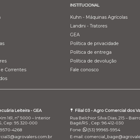
INSTITUCIONAL
a
Kuhn - Máquinas Agrícolas
Landini - Tratores
GEA
as
Política de privacidade
Política de entrega
res
Política de devolução
e Correntes
Fale conosco
ados
Pecuária Leiteira - GEA
Filial 03 - Agro Comercial dos V
Km 161, nº 5000 – Interior
Rua Belchior Silva Dias, 215 – Bairr
S, Cep: 95.320-000
Bagé/RS , Cep: 96.412-030
 99570-4268
Fone:
(53) 99965-5954
rcial3@agrovalers.com.br
E-mail: comercial_bage@agrovale