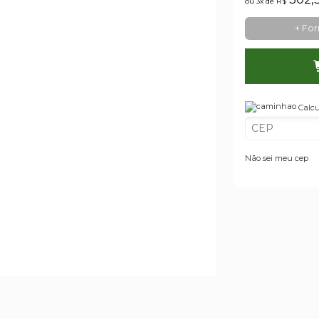
ou 3x de
R$
+ Fo
Calcu
Não sei meu cep