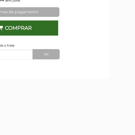
sem juros
rmas de pagamento
COMPRAR
le o frete
OK