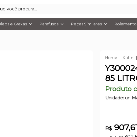
leos e Graxas
Parafusos
Peças Similares
Rolamentos
Home
Kuhn
Y30002
85 LIT
Produto d
Unidade:
un
Ma
907,6
R$
302,