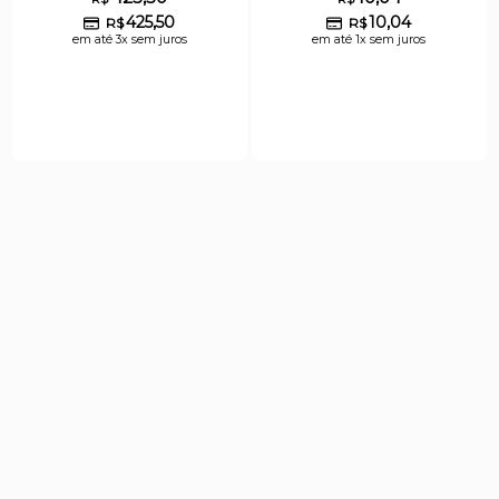
425,50
10,04
R$
R$
em até 3x sem juros
em até 1x sem juros