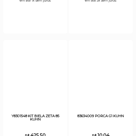
em até 1x sem juros
em até 3x sem juros
Y8301548 KIT BIELA ZETA 85
83634009 PORCA G1 KUHN
KUHN
425,50
10,04
R$
R$