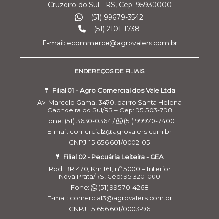
Cruzeiro do Sul - RS, Cep: 95930000
(51) 99679-3542
(51) 2101-1738
E-mail: ecommerce@agrovalers.com.br
ENDEREÇOS DE FILIAIS
Filial 01 - Agro Comercial dos Vale Ltda
Av. Marcelo Gama, 3470, bairro Santa Helena
Cachoeira do Sul/RS – Cep: 95.503-798
Fone: (51) 3630-0364 /
(51) 99970-7400
E-mail: comercial2@agrovalers.com.br
CNPJ: 15.656.601/0002-05
Filial 02 - Pecuária Leiteira - GEA
Rod. BR 470, Km 161, nº 5000 – Interior
Nova Prata/RS, Cep: 95.320-000
Fone:
(51) 99570-4268
E-mail: comercial3@agrovalers.com.br
CNPJ: 15.656.601/0003-96