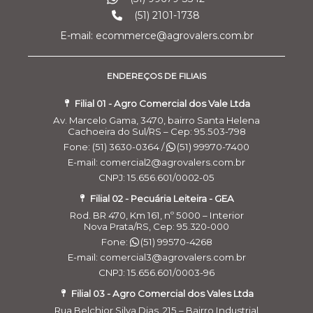
(51) 2101-1738
E-mail: ecommerce@agrovalers.com.br
ENDEREÇOS DE FILIAIS
Filial 01 - Agro Comercial dos Vale Ltda
Av. Marcelo Gama, 3470, bairro Santa Helena
Cachoeira do Sul/RS – Cep: 95.503-798
Fone: (51) 3630-0364 /
(51) 99970-7400
E-mail: comercial2@agrovalers.com.br
CNPJ: 15.656.601/0002-05
Filial 02 - Pecuária Leiteira - GEA
Rod. BR 470, Km 161, nº 5000 – Interior
Nova Prata/RS, Cep: 95.320-000
Fone:
(51) 99570-4268
E-mail: comercial3@agrovalers.com.br
CNPJ: 15.656.601/0003-96
Filial 03 - Agro Comercial dos Vales Ltda
Cookies:
a gente usa cookies para personalizar anúncios e melhorar a
sua experiência no site. Ao continuar navegando, você concorda com a
Rua Belchior Silva Dias, 215 – Bairro Industrial