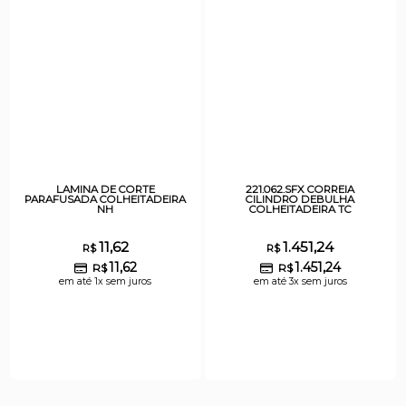
LAMINA DE CORTE
221.062.SFX CORREIA
PARAFUSADA COLHEITADEIRA
CILINDRO DEBULHA
NH
COLHEITADEIRA TC
11,62
1.451,24
R$
R$
11,62
1.451,24
R$
R$
em até 1x sem juros
em até 3x sem juros