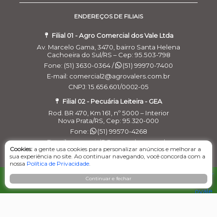
ENDEREÇOS DE FILIAIS
Filial 01 - Agro Comercial dos Vale Ltda
Av. Marcelo Gama, 3470, bairro Santa Helena
Cachoeira do Sul/RS – Cep: 95.503-798
Fone: (51) 3630-0364 /
(51) 99970-7400
E-mail: comercial2@agrovalers.com.br
CNPJ: 15.656.601/0002-05
Filial 02 - Pecuária Leiteira - GEA
Rod. BR 470, Km 161, nº 5000 – Interior
Nova Prata/RS, Cep: 95.320-000
Fone:
(51) 99570-4268
E-mail: comercial3@agrovalers.com.br
Cookies:
a gente usa cookies para personalizar anúncios e melhorar a
CNPJ: 15.656.601/0003-96
sua experiência no site. Ao continuar navegando, você concorda com a
nossa
Política de Privacidade
.
Filial 03 - Agro Comercial dos Vales Ltda
COMPRAR
Rua Belchior Silva Dias, 215 – Bairro Industrial
Continuar e fechar
Bagé/RS , Cep: 96.412-030
Fone:
(53) 99965-5954
E-mail: comercial_bage@agrovalers.com.br