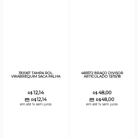
310067 TAMPA ROL.
465572 BRAÇO DIVISOR
VIRABREQUIM SACA PALHA
ARTICULADO 13/15/18
12,14
48,00
R$
R$
12,14
48,00
R$
R$
em até 1x sem juros
em até 1x sem juros