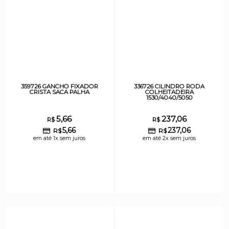
359726 GANCHO FIXADOR
336726 CILINDRO RODA
CRISTA SACA PALHA
COLHEITADEIRA
1530/4040/5050
5,66
237,06
R$
R$
5,66
237,06
R$
R$
em até 1x sem juros
em até 2x sem juros