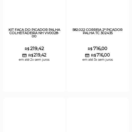
KIT FACA DO PICADOR PALHA
582.022 CORREIA 2° PICADOR
COLHEITADEIRA NH VV0028-
PALHA TC 302435
00
219,42
716,00
R$
R$
219,42
716,00
R$
R$
em até 2x sem juros
em até 3x sem juros