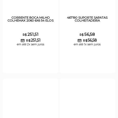
CORRENTE BOCA MILHO
467190 SUPORTE SAPATAS
COLHEMAX 2060 6X6 54 ELOS
COLHEITADEIRA
251,51
56,58
R$
R$
251,51
56,58
R$
R$
em até 2x sem juros
em até 1x sem juros