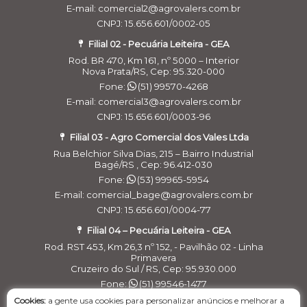
E-mail: comercial2@agrovalers.com.br
CNPJ: 15.656.601/0002-05
Filial 02 - Pecuária Leiteira - GEA
Rod. BR 470, Km 161, nº 5000 – Interior
Nova Prata/RS, Cep: 95.320-000
Fone:
(51) 99570-4268
E-mail: comercial3@agrovalers.com.br
CNPJ: 15.656.601/0003-96
Filial 03 - Agro Comercial dos Vales Ltda
Rua Belchior Silva Dias, 215 – Bairro Industrial
Bagé/RS , Cep: 96.412-030
Fone:
(53) 99965-5954
E-mail: comercial_bage@agrovalers.com.br
CNPJ: 15.656.601/0004-77
Filial 04 – Pecuária Leiteira - GEA
Rod. RST 453, Km 26,3 nº 152, - Pavilhão 02 - Linha
Primavera
Cruzeiro do Sul / RS, Cep: 95.930.000
Fone:
(51) 99546-1477
E-maill: financeirogea@agrovalers.com.br
Cookies:
a gente usa cookies para personalizar anúncios e melhorar a