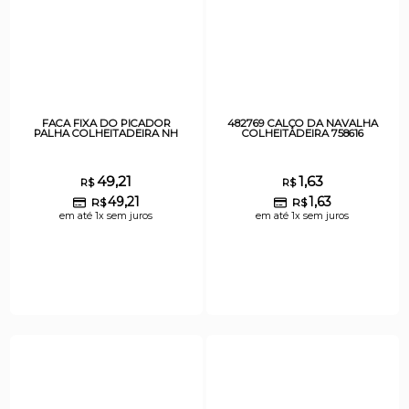
FACA FIXA DO PICADOR
482769 CALÇO DA NAVALHA
PALHA COLHEITADEIRA NH
COLHEITADEIRA 758616
49,21
1,63
R$
R$
49,21
1,63
R$
R$
em até 1x sem juros
em até 1x sem juros