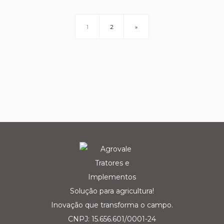
1
2
»
Solução para agricultura!
Inovação que transforma o campo.
CNPJ: 15.656.601/0001-24