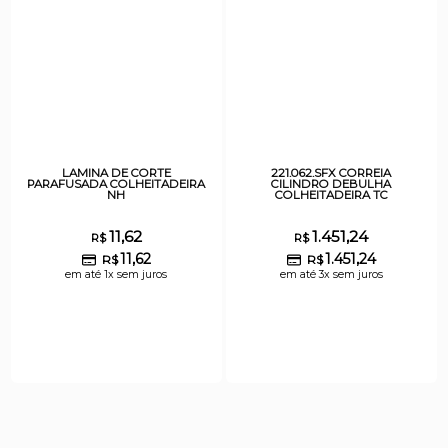
LAMINA DE CORTE
221.062.SFX CORREIA
PARAFUSADA COLHEITADEIRA
CILINDRO DEBULHA
NH
COLHEITADEIRA TC
11,62
1.451,24
R$
R$
11,62
1.451,24
R$
R$
em até 1x sem juros
em até 3x sem juros