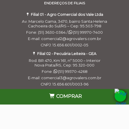
ENDEREÇOS DE FILIAIS
Filial 01 - Agro Comercial dos Vale Ltda
Av. Marcelo Gama, 3470, bairro Santa Helena
Cachoeira do Sul/RS – Cep: 95.503-798
Fone: (51) 3630-0364 /
(51) 99970-7400
E-mail: comercial2@agrovalers.com.br
CNPJ: 15.656.601/0002-05
Filial 02 - Pecuária Leiteira - GEA
Rod. BR 470, Km 161, nº 5000 – Interior
Nova Prata/RS, Cep: 95.320-000
Fone:
(51) 99570-4268
E-mail: comercial3@agrovalers.com.br
Cookies:
a gente usa cookies para personalizar anúncios e melhorar a
sua experiência no site. Ao continuar navegando, você concorda com a
CNPJ: 15.656.601/0003-96
nossa
Política de Privacidade
.
Filial 03 - Agro Comercial dos Vales Ltda
COMPRAR
Continuar e fechar
Rua Belchior Silva Dias, 215 – Bairro Industrial
Bagé/RS , Cep: 96.412-030
Fone:
(53) 99965-5954
E-mail: comercial_bage@agrovalers.com.br
CNPJ: 15.656.601/0004-77