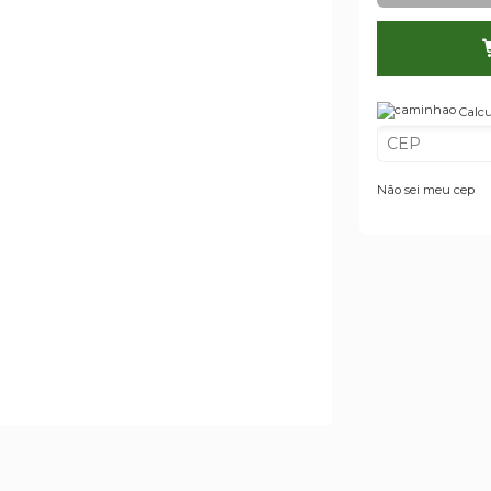
Calcu
Não sei meu cep