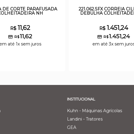
A DE CORTE PARAFUSADA
221.062.SFX CORREIA CI
COLHEITADEIRA NH
DEBULHA COLHEITADEI
11,62
1.451,24
R$
R$
11,62
1.451,24
R$
R$
em até 1x sem juros
em até 3x sem juro
INSTITUCIONAL
a
Kuhn - Máquinas Agrícolas
Landini - Tratores
GEA