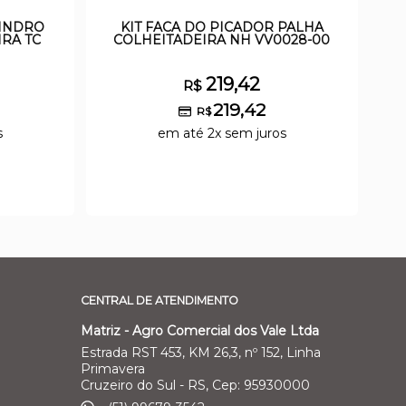
LINDRO
KIT FACA DO PICADOR PALHA
RA TC
COLHEITADEIRA NH VV0028-00
219,42
R$
219,42
R$
s
em até 2x sem juros
CENTRAL DE ATENDIMENTO
Matriz - Agro Comercial dos Vale Ltda
Estrada RST 453, KM 26,3, nº 152, Linha
Primavera
Cruzeiro do Sul - RS, Cep: 95930000