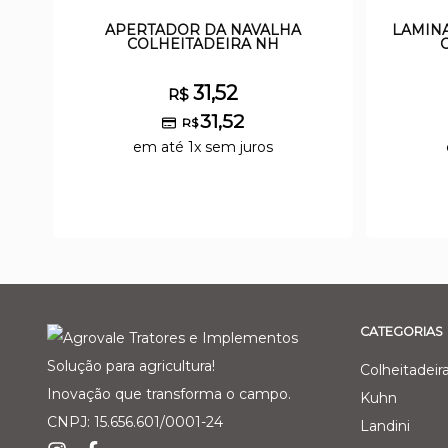
APERTADOR DA NAVALHA
LAMIN
COLHEITADEIRA NH
31,52
R$
31,52
R$
em até 1x sem juros
CATEGORIAS
Solução para agricultura!
Colheitadeir
Inovação que transforma o campo.
Kuhn
CNPJ: 15.656.601/0001-24
Landini