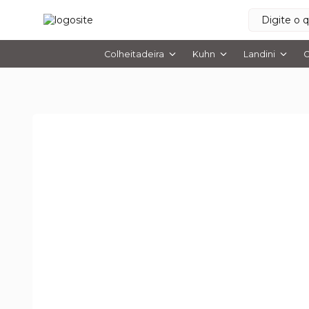
Colheitadeira
Kuhn
Landini
O