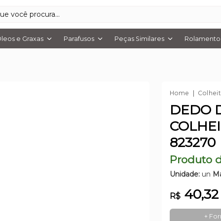
leos e Graxas
Parafusos
Peças Similares
Rolamentos
Home
Colhei
DEDO 
COLHE
823270
Produto d
Unidade:
un
Ma
40,32
R$
+ Fo