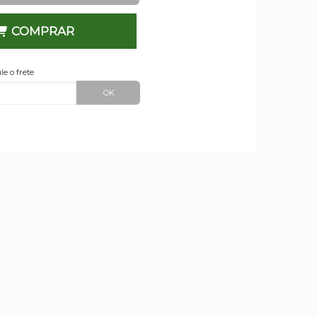
COMPRAR
le o frete
OK