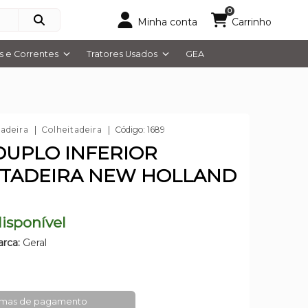
0
Minha conta
Carrinho
 e Correntes
Tratores Usados
GEA
tadeira
Colheitadeira
Código: 1689
DUPLO INFERIOR
ITADEIRA NEW HOLLAND
isponível
rca:
Geral
rmas de pagamento