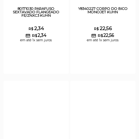
80171030 PARAFUSO
Y8340227 CORPO DO BICO
SEXTAVADO FLANGEADO
MONOJET KUHN
FE/ZNXC3 KUHN
2,34
22,56
R$
R$
2,34
22,56
R$
R$
em até 1x sem juros
em até 1x sem juros