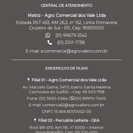
CENTRAL DE ATENDIMENTO
Matriz - Agro Comercial dos Vale Ltda
Estrada RST 453, KM 26,3, nº 152, Linha Primavera
Cruzeiro do Sul - RS, Cep: 95930000
(51) 99679-3542
(51) 2101-1738
E-mail: ecommerce@agrovalers.com.br
ENDEREÇOS DE FILIAIS
Filial 01 - Agro Comercial dos Vale Ltda
Av. Marcelo Gama, 3470, bairro Santa Helena
Cachoeira do Sul/RS – Cep: 95.503-798
Fone: (51) 3630-0364 /
(51) 99970-7400
E-mail: comercial2@agrovalers.com.br
CNPJ: 15.656.601/0002-05
Filial 02 - Pecuária Leiteira - GEA
Rod. BR 470, Km 161, nº 5000 – Interior
Nova Prata/RS, Cep: 95.320-000