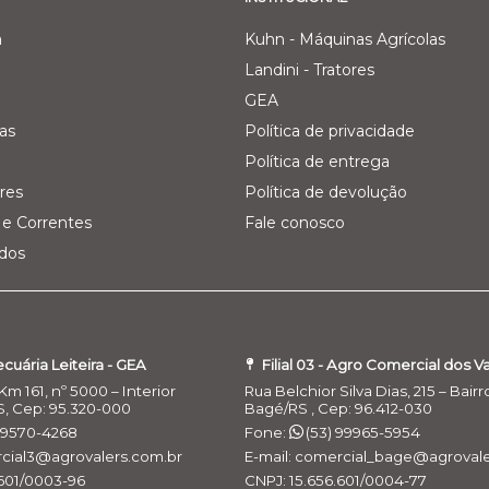
a
Kuhn - Máquinas Agrícolas
Landini - Tratores
GEA
as
Política de privacidade
Política de entrega
res
Política de devolução
e Correntes
Fale conosco
ados
Pecuária Leiteira - GEA
Filial 03 - Agro Comercial dos V
Km 161, nº 5000 – Interior
Rua Belchior Silva Dias, 215 – Bairr
S, Cep: 95.320-000
Bagé/RS , Cep: 96.412-030
 99570-4268
Fone:
(53) 99965-5954
rcial3@agrovalers.com.br
E-mail: comercial_bage@agrovale
.601/0003-96
CNPJ: 15.656.601/0004-77