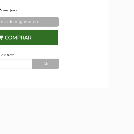
6
58
sem juros
rmas de pagamento
COMPRAR
le o frete
OK