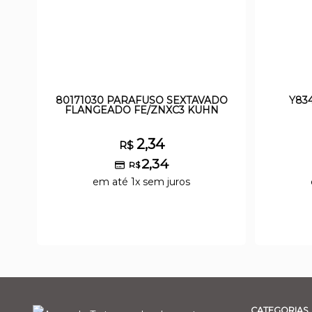
80171030 PARAFUSO SEXTAVADO
Y83
FLANGEADO FE/ZNXC3 KUHN
2,34
R$
2,34
R$
em até 1x sem juros
CATEGORIAS