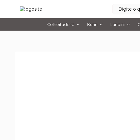
Colheitadeira
Kuhn
Landini
O