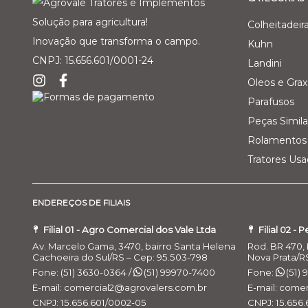
Solução para agricultura!
Colheitadeir
Inovação que transforma o campo.
Kuhn
CNPJ: 15.656.601/0001-24
Landini
Oleos e Grax
Parafusos
Peças Simila
Rolamentos 
Tratores Us
ENDEREÇOS DE FILIAIS
Filial 01 - Agro Comercial dos Vale Ltda
Filial 02 - 
Av. Marcelo Gama, 3470, bairro Santa Helena
Rod. BR 470, 
Cachoeira do Sul/RS – Cep: 95.503-798
Nova Prata/R
Fone: (51) 3630-0364 /
(51) 99970-7400
Fone:
(51)
E-mail: comercial2@agrovalers.com.br
E-mail: come
CNPJ: 15.656.601/0002-05
CNPJ: 15.656