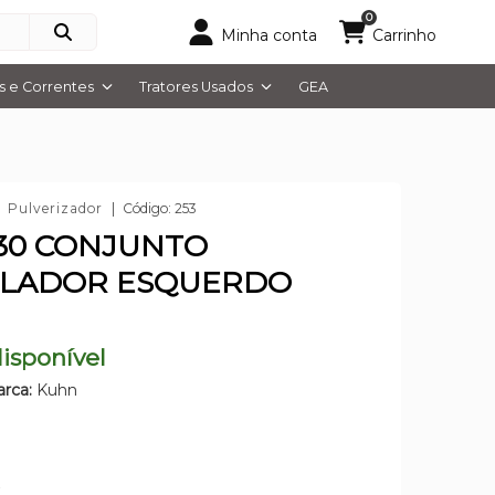
0
Minha conta
Carrinho
 e Correntes
Tratores Usados
GEA
Pulverizador
Código: 253
30 CONJUNTO
ULADOR ESQUERDO
isponível
rca:
Kuhn