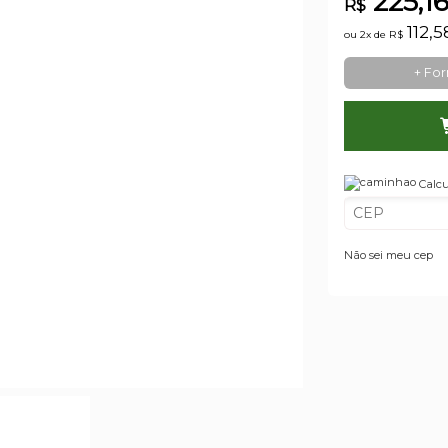
225,1
R$
112,
ou 2x de
R$
+ Fo
Calcu
Não sei meu cep