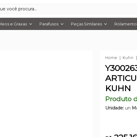
leos e Graxas
Parafusos
Peças Similares
Rolamentos
Home
Kuhn
Y30026
ARTIC
KUHN
Produto d
Unidade:
un
Ma