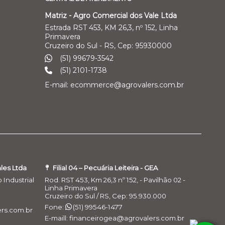
Matriz - Agro Comercial dos Vale Ltda
Estrada RST 453, KM 26,3, nº 152, Linha
Primavera
Cruzeiro do Sul - RS, Cep: 95930000
(51) 99679-3542
(51) 2101-1738
E-mail: ecommerce@agrovalers.com.br
ales Ltda
Filial 04 – Pecuária Leiteira - GEA
o Industrial
Rod. RST 453, Km 26,3 nº 152, - Pavilhão 02 -
Linha Primavera
Cruzeiro do Sul / RS, Cep: 95.930.000
Fone:
(51) 99546-1477
rs.com.br
E-maill: financeirogea@agrovalers.com.br