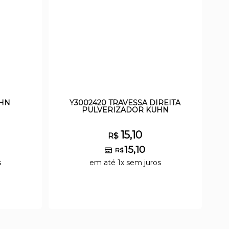
UHN
Y3002420 TRAVESSA DIREITA
PULVERIZADOR KUHN
15,10
R$
15,10
R$
s
em até 1x sem juros