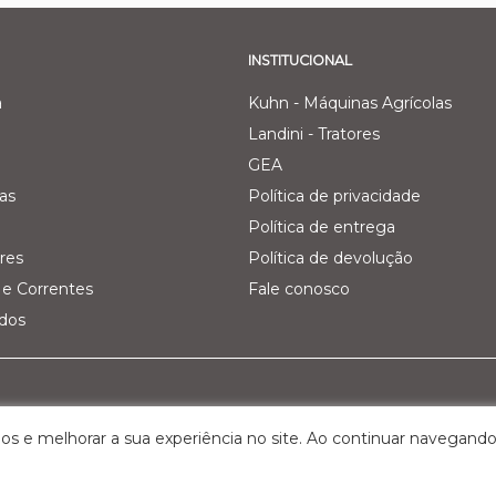
INSTITUCIONAL
a
Kuhn - Máquinas Agrícolas
Landini - Tratores
GEA
as
Política de privacidade
Política de entrega
res
Política de devolução
e Correntes
Fale conosco
ados
Pecuária Leiteira - GEA
Filial 03 - Agro Comercial dos V
os e melhorar a sua experiência no site. Ao continuar navegando
Km 161, nº 5000 – Interior
Rua Belchior Silva Dias, 215 – Bairr
S, Cep: 95.320-000
Bagé/RS , Cep: 96.412-030