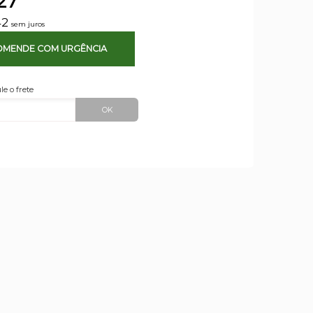
27
42
sem juros
MENDE COM URGÊNCIA
le o frete
OK