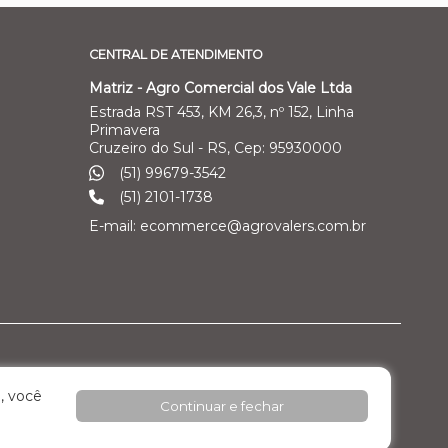
CENTRAL DE ATENDIMENTO
Matriz - Agro Comercial dos Vale Ltda
Estrada RST 453, KM 26,3, nº 152, Linha
Primavera
Cruzeiro do Sul - RS, Cep: 95930000
(51) 99679-3542
(51) 2101-1738
E-mail: ecommerce@agrovalers.com.br
ales Ltda
Filial 04 – Pecuária Leiteira - GEA
, você
Continuar e fechar
o Industrial
Rod. RST 453, Km 26,3 nº 152, - Pavilhão 02 -
Linha Primavera
Cruzeiro do Sul / RS, Cep: 95.930.000