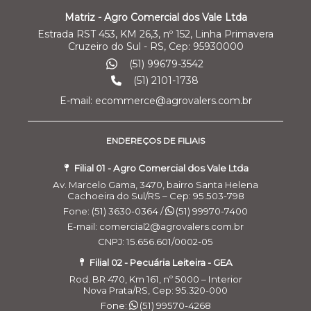
Matriz - Agro Comercial dos Vale Ltda
Estrada RST 453, KM 26,3, nº 152, Linha Primavera
Cruzeiro do Sul - RS, Cep: 95930000
(51) 99679-3542
(51) 2101-1738
E-mail: ecommerce@agrovalers.com.br
ENDEREÇOS DE FILIAIS
Filial 01 - Agro Comercial dos Vale Ltda
Av. Marcelo Gama, 3470, bairro Santa Helena
Cachoeira do Sul/RS – Cep: 95.503-798
Fone: (51) 3630-0364 /
(51) 99970-7400
E-mail: comercial2@agrovalers.com.br
CNPJ: 15.656.601/0002-05
Filial 02 - Pecuária Leiteira - GEA
Rod. BR 470, Km 161, nº 5000 – Interior
Nova Prata/RS, Cep: 95.320-000
Fone:
(51) 99570-4268