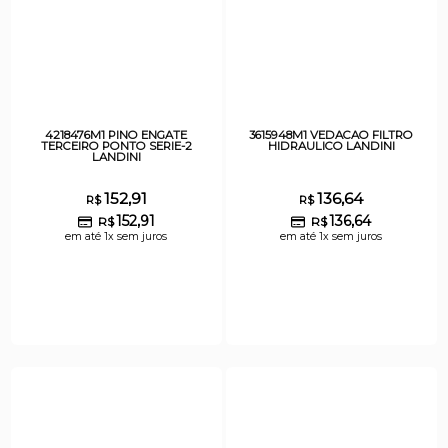
4218476M1 PINO ENGATE
3615948M1 VEDACAO FILTRO
TERCEIRO PONTO SERIE-2
HIDRAULICO LANDINI
LANDINI
152,91
136,64
R$
R$
152,91
136,64
R$
R$
em até 1x sem juros
em até 1x sem juros