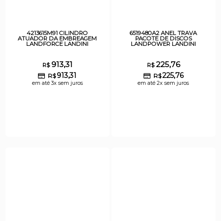
4213615M91 CILINDRO
6519480A2 ANEL TRAVA
ATUADOR DA EMBREAGEM
PACOTE DE DISCOS
LANDFORCE LANDINI
LANDPOWER LANDINI
913,31
225,76
R$
R$
913,31
225,76
R$
R$
em até 3x sem juros
em até 2x sem juros