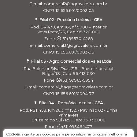
E-mail: comercial2@agrovalers.com.br
CNPJ: 15.656.601/0002-05
Filial 02 - Pecuária Leiteira - GEA
Rod. BR 470, Km 161, nº 5000 – Interior
Nova Prata/RS, Cep: 95.320-000
Fone:
(51) 99570-4268
E-mail: comercial3@agrovalers.com.br
CNPJ: 15.656.601/0003-96
Filial 03 - Agro Comercial dos Vales Ltda
Rua Belchior Silva Dias, 215 – Bairro Industrial
Bagé/RS , Cep: 96.412-030
Fone:
(53) 99965-5954
E-mail: comercial_bage@agrovalers.com.br
CNPJ: 15.656.601/0004-77
Filial 04 – Pecuária Leiteira - GEA
Rod. RST 453, Km 26,3 nº 152, - Pavilhão 02 - Linha
Primavera
Cruzeiro do Sul / RS, Cep: 95.930.000
Fone:
(51) 99546-1477
E-maill: financeirogea@agrovalers.com.br
Cookies:
a gente usa cookies para personalizar anúncios e melhorar a