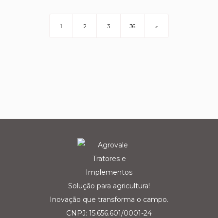
1
2
3
36
»
Solução para agricultura!
Inovação que transforma o campo.
CNPJ: 15.656.601/0001-24