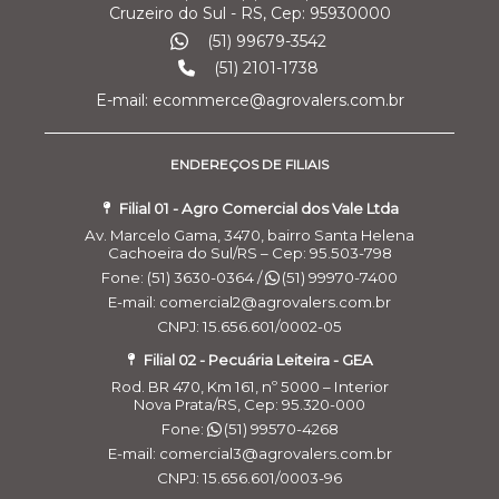
Cruzeiro do Sul - RS, Cep: 95930000
(51) 99679-3542
(51) 2101-1738
E-mail: ecommerce@agrovalers.com.br
ENDEREÇOS DE FILIAIS
Filial 01 - Agro Comercial dos Vale Ltda
Av. Marcelo Gama, 3470, bairro Santa Helena
Cachoeira do Sul/RS – Cep: 95.503-798
Fone: (51) 3630-0364 /
(51) 99970-7400
E-mail: comercial2@agrovalers.com.br
CNPJ: 15.656.601/0002-05
Filial 02 - Pecuária Leiteira - GEA
Rod. BR 470, Km 161, nº 5000 – Interior
Nova Prata/RS, Cep: 95.320-000
Fone:
(51) 99570-4268
E-mail: comercial3@agrovalers.com.br
CNPJ: 15.656.601/0003-96