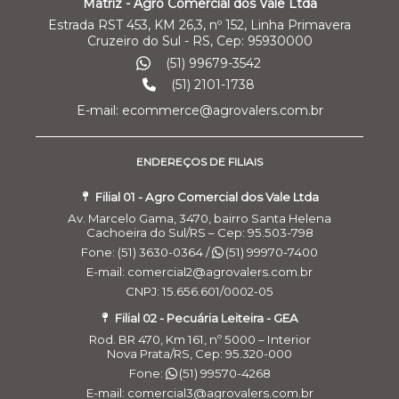
Matriz - Agro Comercial dos Vale Ltda
Estrada RST 453, KM 26,3, nº 152, Linha Primavera
Cruzeiro do Sul - RS, Cep: 95930000
(51) 99679-3542
(51) 2101-1738
E-mail: ecommerce@agrovalers.com.br
ENDEREÇOS DE FILIAIS
Filial 01 - Agro Comercial dos Vale Ltda
Av. Marcelo Gama, 3470, bairro Santa Helena
Cachoeira do Sul/RS – Cep: 95.503-798
Fone: (51) 3630-0364 /
(51) 99970-7400
E-mail: comercial2@agrovalers.com.br
CNPJ: 15.656.601/0002-05
Filial 02 - Pecuária Leiteira - GEA
Rod. BR 470, Km 161, nº 5000 – Interior
Nova Prata/RS, Cep: 95.320-000
Fone:
(51) 99570-4268
E-mail: comercial3@agrovalers.com.br