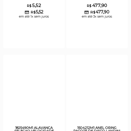
5,52
477,90
R$
R$
5,52
477,90
R$
R$
em até 1x sem juros
em até 3x sem juros
1825490M1 ALAVANCA
1504212M1 ANEL ORING
SELECAO VELOCIDADE
PACOTE DE DISCO LANDINI