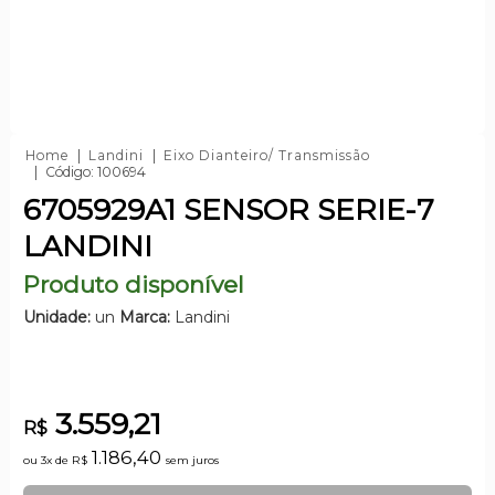
Home
Landini
Eixo Dianteiro/ Transmissão
Código: 100694
6705929A1 SENSOR SERIE-7
LANDINI
Produto disponível
Unidade:
un
Marca:
Landini
3.559,21
R$
1.186,40
ou 3x de
R$
sem juros