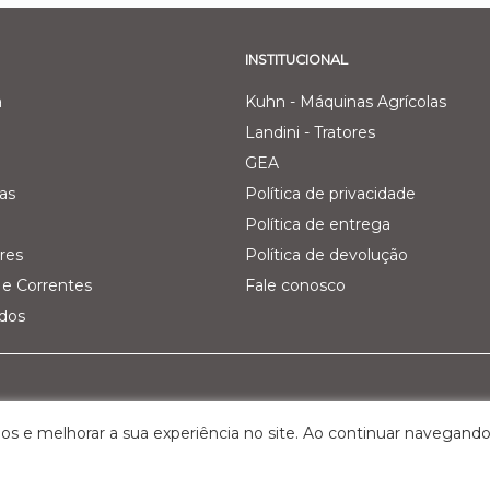
INSTITUCIONAL
a
Kuhn - Máquinas Agrícolas
Landini - Tratores
GEA
as
Política de privacidade
Política de entrega
res
Política de devolução
e Correntes
Fale conosco
ados
Pecuária Leiteira - GEA
Filial 03 - Agro Comercial dos V
os e melhorar a sua experiência no site. Ao continuar navegando
Km 161, nº 5000 – Interior
Rua Belchior Silva Dias, 215 – Bairr
S, Cep: 95.320-000
Bagé/RS , Cep: 96.412-030