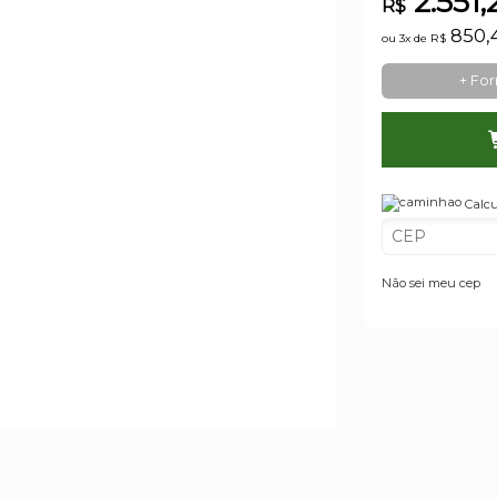
2.551,
R$
850,
ou 3x de
R$
+ Fo
Calcu
Não sei meu cep