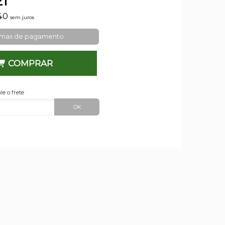
21
40
sem juros
rmas de pagamento
COMPRAR
le o frete
OK