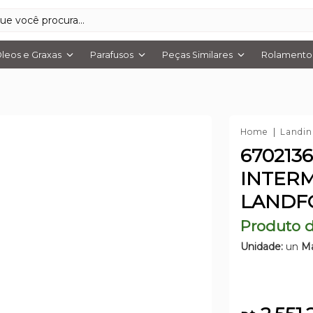
leos e Graxas
Parafusos
Peças Similares
Rolamentos
Home
Landin
670213
INTERM
LANDF
Produto d
Unidade:
un
Ma