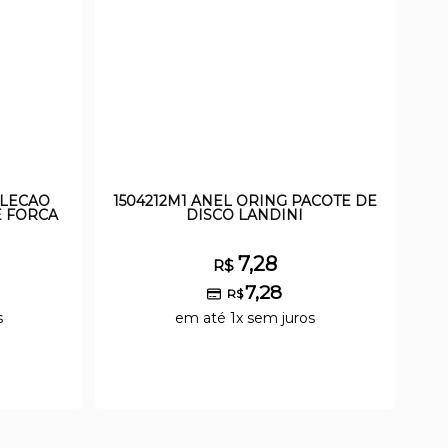
ELECAO
1504212M1 ANEL ORING PACOTE DE
E FORCA
DISCO LANDINI
7,28
R$
7,28
R$
s
em até 1x sem juros