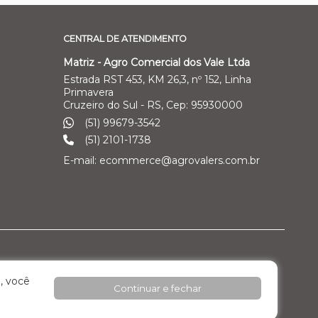
CENTRAL DE ATENDIMENTO
Matriz - Agro Comercial dos Vale Ltda
Estrada RST 453, KM 26,3, nº 152, Linha
Primavera
Cruzeiro do Sul - RS, Cep: 95930000
(51) 99679-3542
(51) 2101-1738
E-mail: ecommerce@agrovalers.com.br
ales Ltda
Filial 04 – Pecuária Leiteira - GEA
, você
Continuar e fechar
o Industrial
Rod. RST 453, Km 26,3 nº 152, - Pavilhão 02 -
Linha Primavera
Cruzeiro do Sul / RS, Cep: 95.930.000