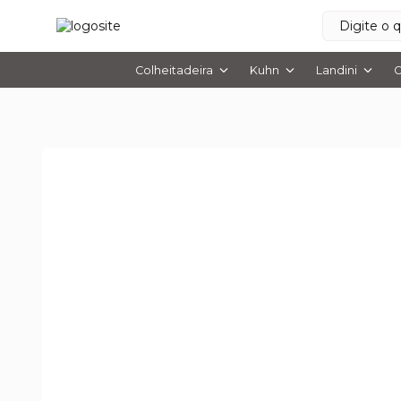
Colheitadeira
Kuhn
Landini
O