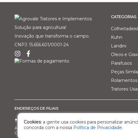
CATEGORIAS
Solução para agricultura!
Colheitadeir
Inovação que transforma o campo.
Kuhn
CNPJ: 15.656.601/0001-24
Landini
Oleos e Grax
Parafusos
Peças Simila
Rolamentos 
Tratores Us
ENDEREÇOS DE FILIAIS
Filial 01 - Agro Comercial dos Vale Ltda
Filial 02 - 
Cookies:
a gente usa cookies para personalizar anúnci
concorda com a nossa
Política de Privacidade
.
Av. Marcelo Gama, 3470, bairro Santa Helena
Rod. BR 470, 
Cachoeira do Sul/RS – Cep: 95.503-798
Nova Prata/R