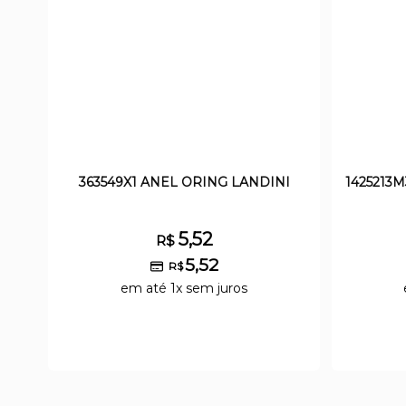
363549X1 ANEL ORING LANDINI
1425213
5,52
R$
5,52
R$
em até 1x sem juros