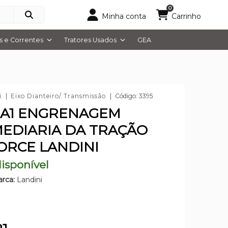
0
Minha conta
Carrinho
 e Correntes
Tratores Usados
GEA
i
Eixo Dianteiro/ Transmissão
Código: 3395
6A1 ENGRENAGEM
EDIARIA DA TRAÇÃO
ORCE LANDINI
isponível
rca:
Landini