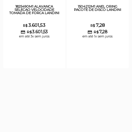
1825490M1 ALAVANCA
1504212M1 ANEL ORING
SELECAO VELOCIDADE
PACOTE DE DISCO LANDINI
TOMADA DE FORCA LANDINI
3.601,53
7,28
R$
R$
3.601,53
7,28
R$
R$
em até 3x sem juros
em até 1x sem juros