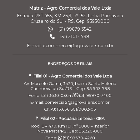
Matriz - Agro Comercial dos Vale Ltda
Estrada RST 453, KM 26,3, nº 152, Linha Primavera
Cruzeiro do Sul - RS, Cep: 95930000
(51) 99679-3542
(51) 2101-1738
E-mail: ecommerce@agrovalers.com.br
ENDEREÇOS DE FILIAIS
Filial 01 - Agro Comercial dos Vale Ltda
Av. Marcelo Gama, 3470, bairro Santa Helena
Cachoeira do Sul/RS – Cep: 95.503-798
Fone: (51) 3630-0364 /
(51) 99970-7400
E-mail: comercial2@agrovalers.com.br
CNPJ: 15.656.601/0002-05
Filial 02 - Pecuária Leiteira - GEA
Rod. BR 470, Km 161, nº 5000 – Interior
Nova Prata/RS, Cep: 95.320-000
Fone:
(51) 99570-4268