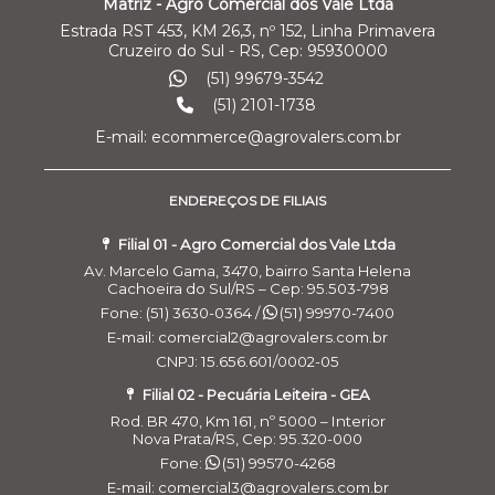
Matriz - Agro Comercial dos Vale Ltda
Estrada RST 453, KM 26,3, nº 152, Linha Primavera
Cruzeiro do Sul - RS, Cep: 95930000
(51) 99679-3542
(51) 2101-1738
E-mail: ecommerce@agrovalers.com.br
ENDEREÇOS DE FILIAIS
Filial 01 - Agro Comercial dos Vale Ltda
Av. Marcelo Gama, 3470, bairro Santa Helena
Cachoeira do Sul/RS – Cep: 95.503-798
Fone: (51) 3630-0364 /
(51) 99970-7400
E-mail: comercial2@agrovalers.com.br
CNPJ: 15.656.601/0002-05
Filial 02 - Pecuária Leiteira - GEA
Rod. BR 470, Km 161, nº 5000 – Interior
Nova Prata/RS, Cep: 95.320-000
Fone:
(51) 99570-4268
E-mail: comercial3@agrovalers.com.br