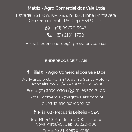
Matriz - Agro Comercial dos Vale Ltda
Estrada RST 453, KM 26,3, nº 152, Linha Primavera
Cruzeiro do Sul - RS, Cep: 95930000
(51) 99679-3542
(51) 2101-1738
E-mail: ecommerce@agrovalers.com.br
ENDEREÇOS DE FILIAIS
Filial 01 - Agro Comercial dos Vale Ltda
Av. Marcelo Gama, 3470, bairro Santa Helena
Cachoeira do Sul/RS – Cep: 95.503-798
Fone: (51) 3630-0364 /
(51) 99970-7400
E-mail: comercial2@agrovalers.com.br
CNPJ: 15.656.601/0002-05
Filial 02 - Pecuária Leiteira - GEA
Rod. BR 470, Km 161, nº 5000 – Interior
Nova Prata/RS, Cep: 95.320-000
Fone:
(51) 99570-4268