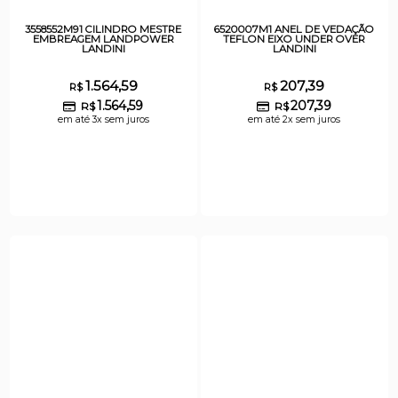
3558552M91 CILINDRO MESTRE
6520007M1 ANEL DE VEDAÇÃO
EMBREAGEM LANDPOWER
TEFLON EIXO UNDER OVER
LANDINI
LANDINI
1.564,59
207,39
R$
R$
1.564,59
207,39
R$
R$
em até 3x sem juros
em até 2x sem juros