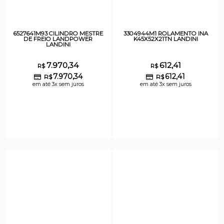
6527641M93 CILINDRO MESTRE
3304944M1 ROLAMENTO INA
DE FREIO LANDPOWER
K45X52X21TN LANDINI
LANDINI
7.970,34
612,41
R$
R$
7.970,34
612,41
R$
R$
em até 3x sem juros
em até 3x sem juros