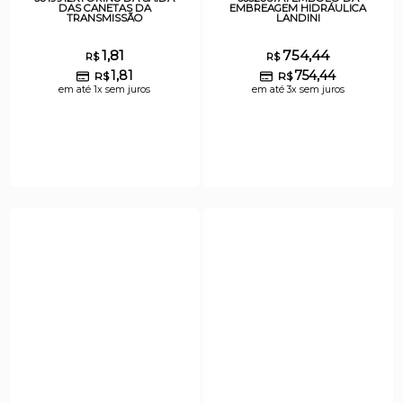
DAS CANETAS DA
EMBREAGEM HIDRÁULICA
TRANSMISSÃO
LANDINI
1,81
754,44
R$
R$
1,81
754,44
R$
R$
em até 1x sem juros
em até 3x sem juros