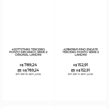
4207727M92 TERCEIRO
4218476M1 PINO ENGATE
PONTO MECANICO SERIE-2
TERCEIRO PONTO SERIE-2
ORIGINAL LANDINI
LANDINI
789,24
152,91
R$
R$
789,24
152,91
R$
R$
em até 3x sem juros
em até 1x sem juros