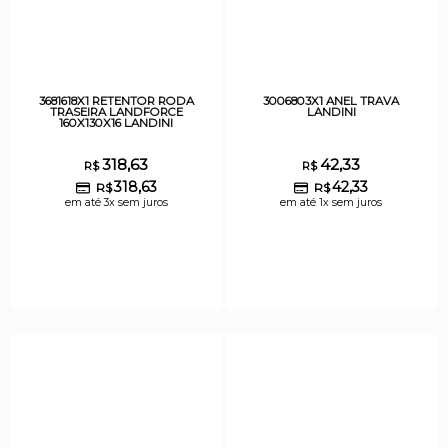
3681618X1 RETENTOR RODA
3006803X1 ANEL TRAVA
TRASEIRA LANDFORCE
LANDINI
160X130X16 LANDINI
318,63
42,33
R$
R$
318,63
42,33
R$
R$
em até 3x sem juros
em até 1x sem juros