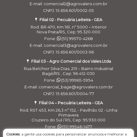
E-mail: comercial2@agrovalers.com.br
CNPJ: 15.656.601/0002-05
Filial 02 - Pecuária Leiteira - GEA
Rod. BR 470, Km 161, nº 5000 – Interior
Nova Prata/RS, Cep: 95.320-000
Fone:
(51) 99570-4268
E-mail: comercial3@agrovalers.com.br
CNPJ: 15.656.601/0003-96
Filial 03 - Agro Comercial dos Vales Ltda
Rua Belchior Silva Dias, 215 – Bairro Industrial
Bagé/RS , Cep: 96.412-030
Fone:
(53) 99965-5954
E-mail: comercial_bage@agrovalers.com.br
CNPJ: 15.656.601/0004-77
Filial 04 – Pecuária Leiteira - GEA
Rod. RST 453, Km 26,3 nº 152, - Pavilhão 02 - Linha
Primavera
Cruzeiro do Sul / RS, Cep: 95.930.000
Fone:
(51) 99546-1477
E-maill: financeirogea@agrovalers.com.br
Cookies:
a gente usa cookies para personalizar anúncios e melhorar a