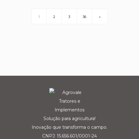
1
2
3
36
»
Solução para agricultura!
Inovação que transforma o campo.
CNPJ: 15.656.601/0001-24