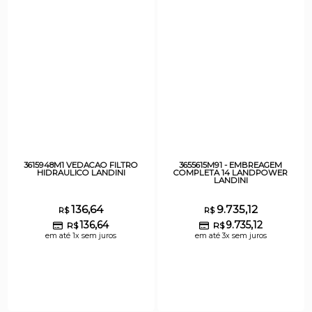
3615948M1 VEDACAO FILTRO
3655615M91 - EMBREAGEM
HIDRAULICO LANDINI
COMPLETA 14 LANDPOWER
LANDINI
136,64
9.735,12
R$
R$
136,64
9.735,12
R$
R$
em até 1x sem juros
em até 3x sem juros