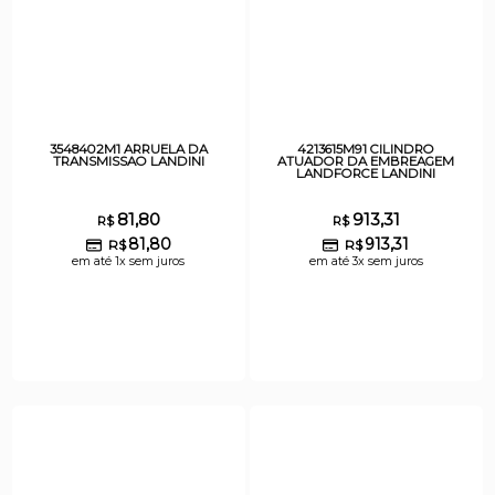
3548402M1 ARRUELA DA
4213615M91 CILINDRO
TRANSMISSAO LANDINI
ATUADOR DA EMBREAGEM
LANDFORCE LANDINI
81,80
913,31
R$
R$
81,80
913,31
R$
R$
em até 1x sem juros
em até 3x sem juros