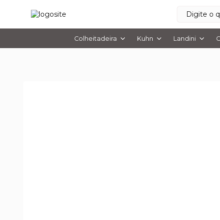
Colheitadeira
Kuhn
Landini
O