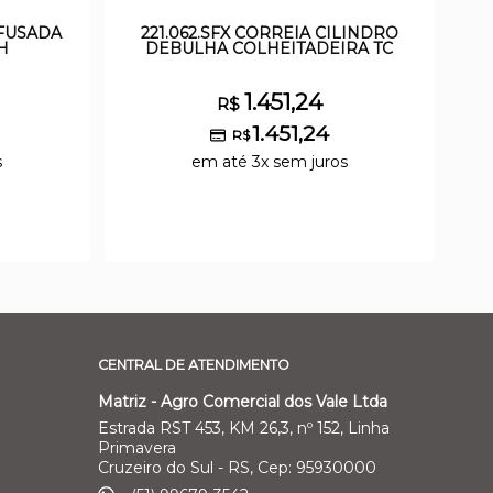
FUSADA
221.062.SFX CORREIA CILINDRO
H
DEBULHA COLHEITADEIRA TC
1.451,24
R$
1.451,24
R$
s
em até 3x sem juros
CENTRAL DE ATENDIMENTO
Matriz - Agro Comercial dos Vale Ltda
Estrada RST 453, KM 26,3, nº 152, Linha
Primavera
Cruzeiro do Sul - RS, Cep: 95930000