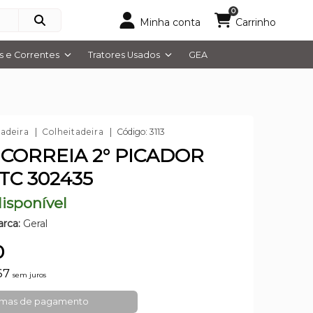
0
Minha conta
Carrinho
 e Correntes
Tratores Usados
GEA
tadeira
Colheitadeira
Código: 3113
2 CORREIA 2° PICADOR
TC 302435
isponível
rca:
Geral
0
67
sem juros
rmas de pagamento