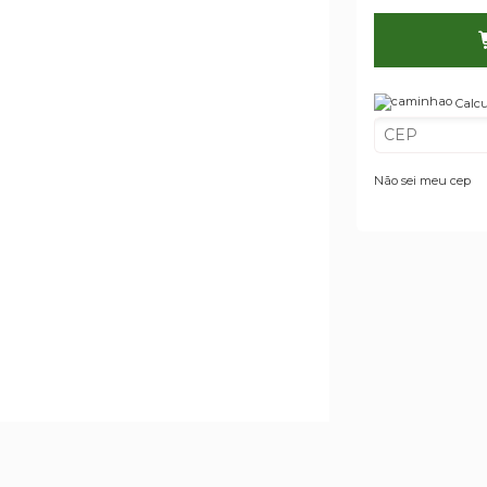
Calcu
Não sei meu cep