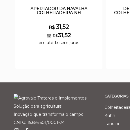
APERTADOR DA NAVALHA
DE
COLHEITADEIRA NH
COLHE
31,52
R$
31,52
R$
em até 1x sem juros
CATEGORIAS
Solução para agricultura!
Colheitadeir
Inovação que transforma o campo.
Kuhn
CNPJ: 15.656.601/0001-24
Landini