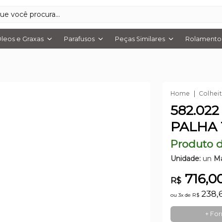
leos e Graxas
Parafusos
Peças Similares
Rolamentos
Home
Colhei
582.02
PALHA 
Produto d
Unidade:
un
Ma
716,0
R$
238,
ou 3x de
R$
+ Fo