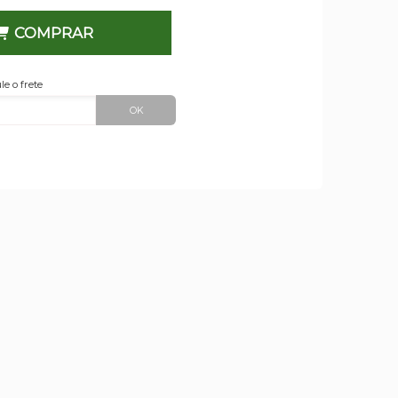
COMPRAR
le o frete
OK