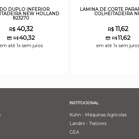
DO DUPLO INFERIOR
LAMINA DE CORTE PARA
ITADEIRA NEW HOLLAND
COLHEITADEIRA N
823270
40,32
11,62
R$
R$
40,32
11,62
R$
R$
em até 1x sem juros
em até 1x sem juro
INSTITUCIONAL
a
Kuhn - Máquinas Agrícolas
Landini - Tratores
GEA