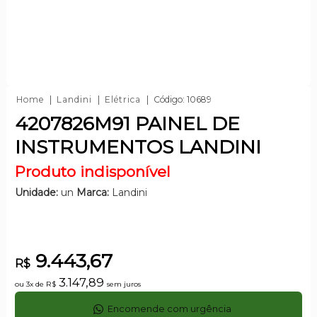
Home
Landini
Elétrica
Código: 10689
4207826M91 PAINEL DE
INSTRUMENTOS LANDINI
Produto indisponível
Unidade:
un
Marca:
Landini
9.443,67
R$
3.147,89
ou 3x de
R$
sem juros
Encomende com urgência