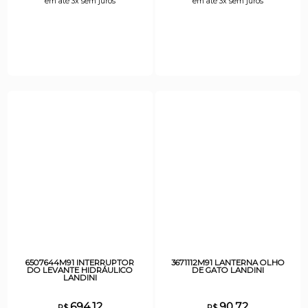
em até 3x sem juros
em até 3x sem juros
6507644M91 INTERRUPTOR
3671112M91 LANTERNA OLHO
DO LEVANTE HIDRÁULICO
DE GATO LANDINI
LANDINI
694,12
90,72
R$
R$