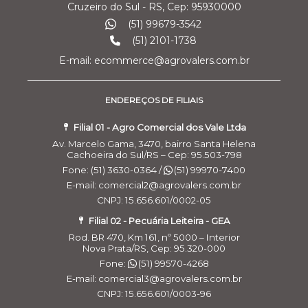
Cruzeiro do Sul - RS, Cep: 95930000
(51) 99679-3542
(51) 2101-1738
E-mail: ecommerce@agrovalers.com.br
ENDEREÇOS DE FILIAIS
Filial 01 - Agro Comercial dos Vale Ltda
Av. Marcelo Gama, 3470, bairro Santa Helena
Cachoeira do Sul/RS – Cep: 95.503-798
Fone: (51) 3630-0364 /
(51) 99970-7400
E-mail: comercial2@agrovalers.com.br
CNPJ: 15.656.601/0002-05
Filial 02 - Pecuária Leiteira - GEA
Rod. BR 470, Km 161, nº 5000 – Interior
Nova Prata/RS, Cep: 95.320-000
Fone:
(51) 99570-4268
E-mail: comercial3@agrovalers.com.br
CNPJ: 15.656.601/0003-96