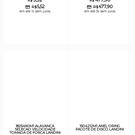
R$
R$
5,52
477,90
R$
R$
em até 1x sem juros
em até 3x sem juros
1825490M1 ALAVANCA
1504212M1 ANEL ORING
SELECAO VELOCIDADE
PACOTE DE DISCO LANDINI
TOMADA DE FORCA LANDINI