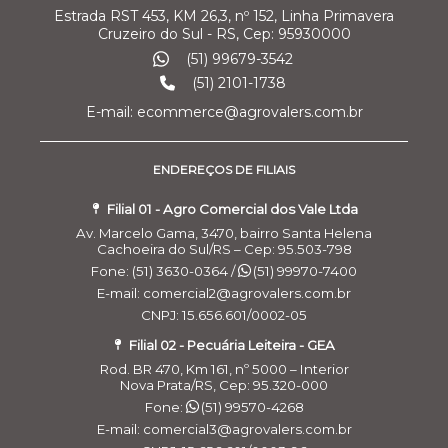
Estrada RST 453, KM 26,3, nº 152, Linha Primavera
Cruzeiro do Sul - RS, Cep: 95930000
(51) 99679-3542
(51) 2101-1738
E-mail: ecommerce@agrovalers.com.br
ENDEREÇOS DE FILIAIS
Filial 01 - Agro Comercial dos Vale Ltda
Av. Marcelo Gama, 3470, bairro Santa Helena
Cachoeira do Sul/RS – Cep: 95.503-798
Fone: (51) 3630-0364 /
(51) 99970-7400
E-mail: comercial2@agrovalers.com.br
CNPJ: 15.656.601/0002-05
Filial 02 - Pecuária Leiteira - GEA
Rod. BR 470, Km 161, nº 5000 – Interior
Nova Prata/RS, Cep: 95.320-000
Fone:
(51) 99570-4268
E-mail: comercial3@agrovalers.com.br