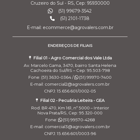
Cruzeiro do Sul - RS, Cep: 95930000
(51) 99679-3542
(51) 2101-1738
E-mail: ecommerce@agrovalers.com.br
ENDEREÇOS DE FILIAIS
Filial 01 - Agro Comercial dos Vale Ltda
Av. Marcelo Gama, 3470, bairro Santa Helena
Cachoeira do Sul/RS – Cep: 95.503-798
Fone: (51) 3630-0364 /
(51) 99970-7400
E-mail: comercial2@agrovalers.com.br
CNPJ: 15.656.601/0002-05
Filial 02 - Pecuária Leiteira - GEA
Rod. BR 470, Km 161, nº 5000 – Interior
Nova Prata/RS, Cep: 95.320-000
Fone:
(51) 99570-4268
E-mail: comercial3@agrovalers.com.br
CNPJ: 15.656.601/0003-96