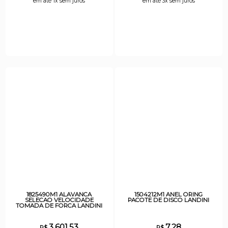
em até 1x sem juros
em até 3x sem juros
1825490M1 ALAVANCA
1504212M1 ANEL ORING
SELECAO VELOCIDADE
PACOTE DE DISCO LANDINI
TOMADA DE FORCA LANDINI
3.601,53
7,28
R$
R$