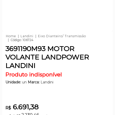
Home
Landini
Eixo Dianteiro/ Transmissão
Código: 106724
3691190M93 MOTOR
VOLANTE LANDPOWER
LANDINI
Produto indisponível
Unidade:
un
Marca:
Landini
6.691,38
R$
2.230,46