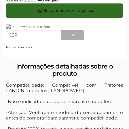
ou 3x de
R$
sem juros
Encomende com urgência
Calcule o frete
OK
Não sei meu cep
Informações detalhadas sobre o
produto
Compatibilidade: Compatível com Tratores
LANDINI modelos [ LANDPOWER ].
-Não é indicado para outras marcas e modelos.
-Atenção: Verifique o modelo do seu equipamento
antes de comprar para garantir a compatibilidade.
-Produto 100% testado e com encaixe perfeito para