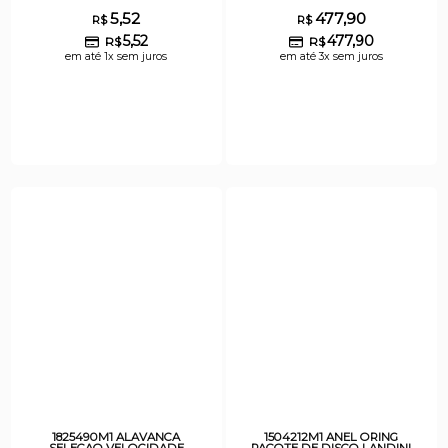
5,52
477,90
R$
R$
5,52
477,90
R$
R$
em até 1x sem juros
em até 3x sem juros
1825490M1 ALAVANCA
1504212M1 ANEL ORING
SELECAO VELOCIDADE
PACOTE DE DISCO LANDINI