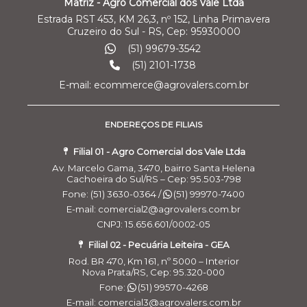
Matriz - Agro Comercial dos Vale Ltda
Estrada RST 453, KM 26,3, nº 152, Linha Primavera
Cruzeiro do Sul - RS, Cep: 95930000
(51) 99679-3542
(51) 2101-1738
E-mail: ecommerce@agrovalers.com.br
ENDEREÇOS DE FILIAIS
Filial 01 - Agro Comercial dos Vale Ltda
Av. Marcelo Gama, 3470, bairro Santa Helena
Cachoeira do Sul/RS – Cep: 95.503-798
Fone: (51) 3630-0364 /
(51) 99970-7400
E-mail: comercial2@agrovalers.com.br
CNPJ: 15.656.601/0002-05
Filial 02 - Pecuária Leiteira - GEA
Rod. BR 470, Km 161, nº 5000 – Interior
Nova Prata/RS, Cep: 95.320-000
Fone:
(51) 99570-4268
E-mail: comercial3@agrovalers.com.br