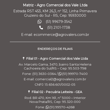
Matriz - Agro Comercial dos Vale Ltda
Estrada RST 453, KM 26,3, nº 152, Linha Primavera
Cruzeiro do Sul - RS, Cep: 95930000
(51) 99679-3542
(51) 2101-1738
E-mail: ecommerce@agrovalers.com.br
ENDEREÇOS DE FILIAIS
Filial 01 - Agro Comercial dos Vale Ltda
Av. Marcelo Gama, 3470, bairro Santa Helena
Cachoeira do Sul/RS – Cep: 95.503-798
Fone: (51) 3630-0364 /
(51) 99970-7400
E-mail: comercial2@agrovalers.com.br
CNPJ: 15.656.601/0002-05
Filial 02 - Pecuária Leiteira - GEA
Rod. BR 470, Km 161, nº 5000 – Interior
Nova Prata/RS, Cep: 95.320-000
Fone:
(51) 99570-4268