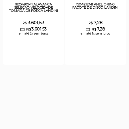
1825490M1 ALAVANCA
1504212M1 ANEL ORING
SELECAO VELOCIDADE
PACOTE DE DISCO LANDINI
TOMADA DE FORCA LANDINI
3.601,53
7,28
R$
R$
3.601,53
7,28
R$
R$
em até 3x sem juros
em até 1x sem juros