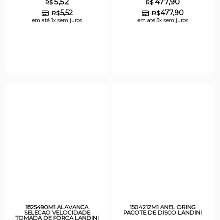
5,52
477,90
R$
R$
5,52
477,90
R$
R$
em até 1x sem juros
em até 3x sem juros
1825490M1 ALAVANCA
1504212M1 ANEL ORING
SELECAO VELOCIDADE
PACOTE DE DISCO LANDINI
TOMADA DE FORCA LANDINI