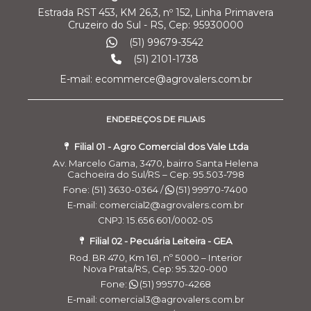
Estrada RST 453, KM 26,3, nº 152, Linha Primavera
Cruzeiro do Sul - RS, Cep: 95930000
(51) 99679-3542
(51) 2101-1738
E-mail: ecommerce@agrovalers.com.br
ENDEREÇOS DE FILIAIS
Filial 01 - Agro Comercial dos Vale Ltda
Av. Marcelo Gama, 3470, bairro Santa Helena
Cachoeira do Sul/RS – Cep: 95.503-798
Fone: (51) 3630-0364 /
(51) 99970-7400
E-mail: comercial2@agrovalers.com.br
CNPJ: 15.656.601/0002-05
Filial 02 - Pecuária Leiteira - GEA
Rod. BR 470, Km 161, nº 5000 – Interior
Nova Prata/RS, Cep: 95.320-000
Fone:
(51) 99570-4268
E-mail: comercial3@agrovalers.com.br