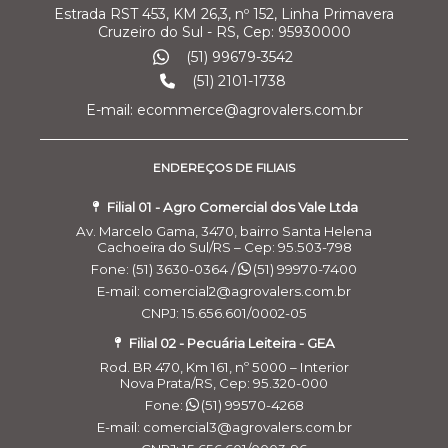
Estrada RST 453, KM 26,3, nº 152, Linha Primavera
Cruzeiro do Sul - RS, Cep: 95930000
(51) 99679-3542
(51) 2101-1738
E-mail: ecommerce@agrovalers.com.br
ENDEREÇOS DE FILIAIS
Filial 01 - Agro Comercial dos Vale Ltda
Av. Marcelo Gama, 3470, bairro Santa Helena
Cachoeira do Sul/RS – Cep: 95.503-798
Fone: (51) 3630-0364 /
(51) 99970-7400
E-mail: comercial2@agrovalers.com.br
CNPJ: 15.656.601/0002-05
Filial 02 - Pecuária Leiteira - GEA
Rod. BR 470, Km 161, nº 5000 – Interior
Nova Prata/RS, Cep: 95.320-000
Fone:
(51) 99570-4268
E-mail: comercial3@agrovalers.com.br