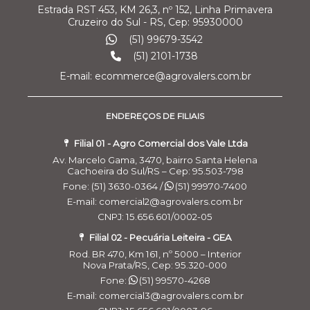
Estrada RST 453, KM 26,3, nº 152, Linha Primavera
Cruzeiro do Sul - RS, Cep: 95930000
(51) 99679-3542
(51) 2101-1738
E-mail: ecommerce@agrovalers.com.br
ENDEREÇOS DE FILIAIS
Filial 01 - Agro Comercial dos Vale Ltda
Av. Marcelo Gama, 3470, bairro Santa Helena
Cachoeira do Sul/RS – Cep: 95.503-798
Fone: (51) 3630-0364 /
(51) 99970-7400
E-mail: comercial2@agrovalers.com.br
CNPJ: 15.656.601/0002-05
Filial 02 - Pecuária Leiteira - GEA
Rod. BR 470, Km 161, nº 5000 – Interior
Nova Prata/RS, Cep: 95.320-000
Fone:
(51) 99570-4268
E-mail: comercial3@agrovalers.com.br